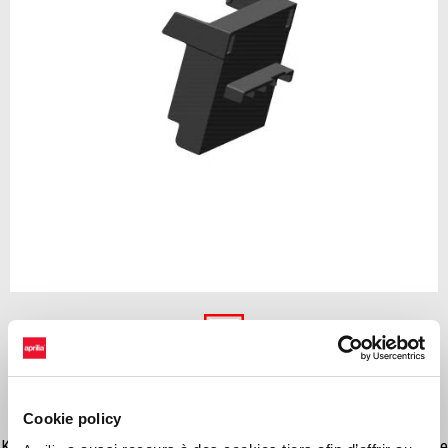
Item
1
of
Nul
1
NUL
Cookie policy
Kit d'installation nécessaire pour monter la batterie au Lithium polymère