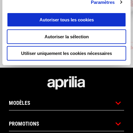
Paramètres
Précédent
S
Autoriser tous les cookies
Autoriser la sélection
CAPOT DE SELLE
Pédale de
Utiliser uniquement les cookies nécessaires
€ 269
€ 149
Pied de page
MODÈLES
PROMOTIONS