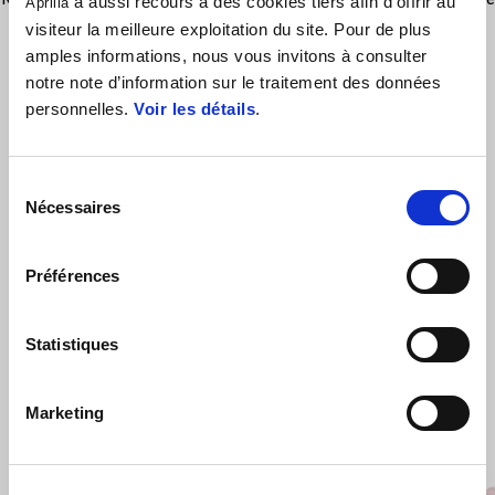
a aussi recours à des cookies tiers afin d’offrir au
Aprilia
(607077M) qui permet une réduction sensible du poids (-2.5kg par
visiteur la meilleure exploitation du site. Pour de plus
rapport à la batterie équipée d'origine).
amples informations, nous vous invitons à consulter
notre note d’information sur le traitement des données
personnelles.
Voir les détails
.
Sélection
Nécessaires
du
consentement
Préférences
VOIR TOUT
Statistiques
Item
1
of
6
Marketing