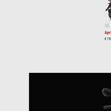
Gr
Apr
€ 1