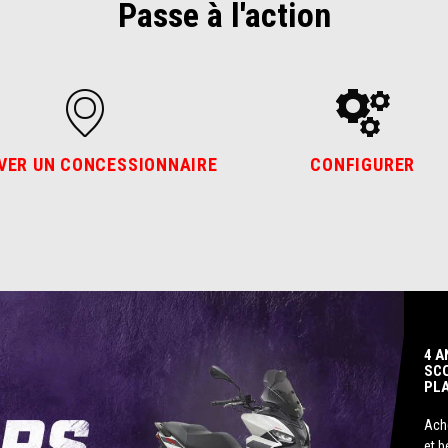
Passe à l'action
VER UN CONCESSIONNAIRE
CONFIGURER
4 A
SCO
PLA
Ache
et b