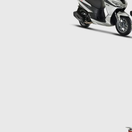
Item
1
of
2