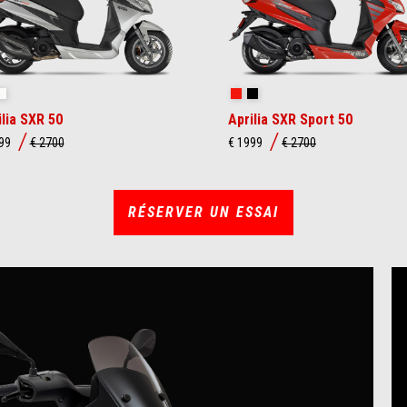
is Instinctive
Blanc essence
Rouge Power
Enigma Black
ilia SXR 50
Aprilia SXR Sport 50
999
€ 2700
€ 1999
€ 2700
RÉSERVER UN ESSAI