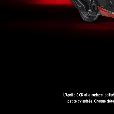
L'Aprilia SXR allie audace, agilit
petite cylindrée. Chaque déta