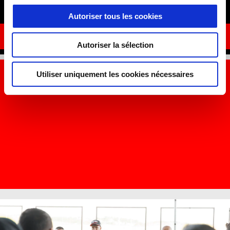
Misano
Autoriser tous les cookies
DEMANDE D'INFORMATIONS
Autoriser la sélection
Utiliser uniquement les cookies nécessaires
Item
Item
1
1
of
of
1
1