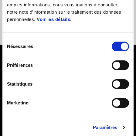
commencer par la
légende du MotoGP Max Biaggi
, vainqueur de
amples informations, nous vous invitons à consulter
quatre championnats du monde dans la catégorie 250 et double
notre note d’information sur le traitement des données
champion du monde Superbike avec Aprilia RSV4, et de nombreux
personnelles.
Voir les détails
.
autres pilotes et champions Aprilia Racing.
Sélection
Nécessaires
du
consentement
Préférences
CALENDRIER 2026
Statistiques
Marketing
18 Avril
Paramètres