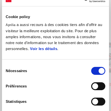
Cookie policy
a aussi recours à des cookies tiers afin d’offrir au
Aprilia
visiteur la meilleure exploitation du site. Pour de plus
Item
1
of
amples informations, nous vous invitons à consulter
6
notre note d’information sur le traitement des données
personnelles.
Voir les détails
.
Précédent
S
Sélection
Nécessaires
du
consentement
Blue Marlin
Venom Yellow
Blue Ma
Ven
Aprilia RS 660
Aprilia R
Préférences
€ 11900
€ 11900
Statistiques