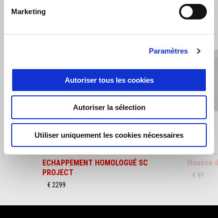
VOIR TOUT
Marketing
Item
1
of
6
Paramètres
Autoriser tous les cookies
Précédent
S
Autoriser la sélection
Utiliser uniquement les cookies nécessaires
ECHAPPEMENT HOMOLOGUÉ SC
Housse d
PROJECT
€ 99
€ 2299