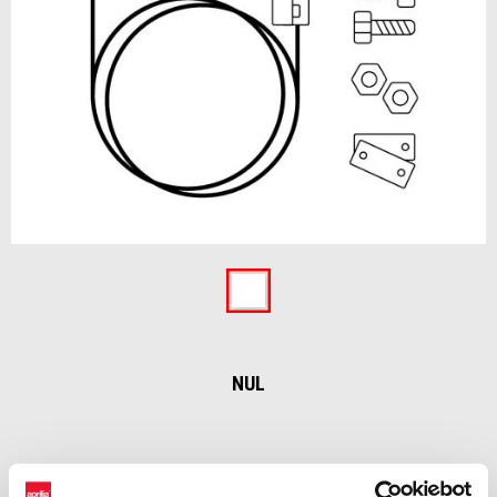
Item
1
of
Nul
1
NUL