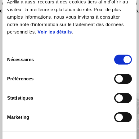
a aussi recours à des cookies tiers afin d’offrir au
Aprilia
optimale. Conçu en collaboration avec le centre de style Aprilia. Testé
visiteur la meilleure exploitation du site. Pour de plus
en interne conformément aux normes de qualité Aprilia les plus strictes.
amples informations, nous vous invitons à consulter
notre note d’information sur le traitement des données
personnelles.
Voir les détails
.
Sélection
Nécessaires
du
consentement
Préférences
VOIR TOUT
Item
1
Statistiques
of
6
Marketing