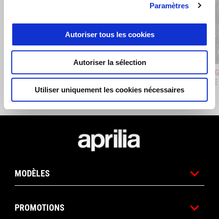
Paramètres
Précédent
S
Autoriser tous les cookies
Autoriser la sélection
DOSSERET TOP CASE 32LT
MAPPING
RECULÉE
€ 89
Utiliser uniquement les cookies nécessaires
€ 129
Pied de page
MODÈLES
PROMOTIONS