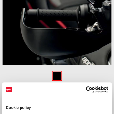
Item
1
of
Noir
1
NOIR
Accessoire en billette d'aluminium. Vis de réglage du montage par
Cookie policy
friction pour un réglage optimal. Verre convexe pour une visibilité