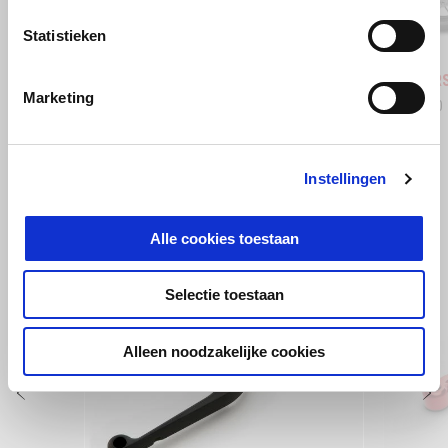
Statistieken
Stingray Blue
Poison Yellow
Shaked
Aprilia RSV4 1100
Aprilia 
Marketing
€ 24.350
€ 29.650
Instellingen
BEKIJK ALLES
Item
Alle cookies toestaan
1
of
6
Selectie toestaan
Alleen noodzakelijke cookies
Vorige
D