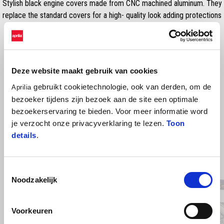
Stylish black engine covers made from CNC machined aluminum. They
replace the standard covers for a high- quality look adding protections
to engine casings. NB. This item is not street legal
Deze website maakt gebruik van cookies
gebruikt cookietechnologie, ook van derden, om de
Aprilia
bezoeker tijdens zijn bezoek aan de site een optimale
bezoekerservaring te bieden. Voor meer informatie word
je verzocht onze privacyverklaring te lezen.
Toon
details
.
Item
1
of
Toestemmingsselectie
4
Noodzakelijk
Voorkeuren
Vorige
D