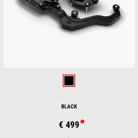
Item
1
of
Black
1
BLACK
€ 499