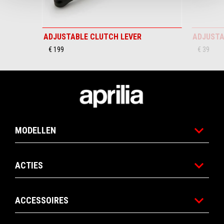
ADJUSTABLE CLUTCH LEVER
ADJUSTA
€ 199
€ 39
Voettekst
MODELLEN
ACTIES
ACCESSOIRES