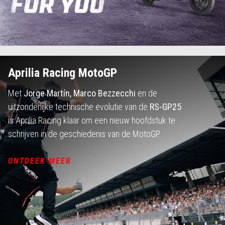
Aprilia Racing MotoGP
Met
Jorge Martín, Marco Bezzecchi
en de
uitzonderlijke technische evolutie van de
RS-GP25
is Aprilia Racing klaar om een nieuw hoofdstuk te
schrijven in de geschiedenis van de MotoGP.
ONTDEEK MEER