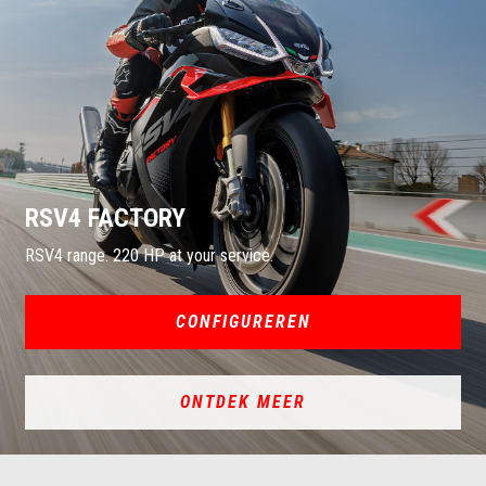
RSV4 FACTORY
RSV4 range. 220 HP at your service.
CONFIGUREREN
ONTDEK MEER