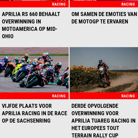
ERVAAR DE
TOP ZES.
DE EWC
RACING
RACING
LANGVERWACHTE APRILIA
APRILIA RS 660 BEHAALT
OM SAMEN DE EMOTIES VAN
SR GT 400, DE CROSSOVER-
OVERWINNING IN
DE MOTOGP TE ERVAREN
SCOOTER DIE OVERAL OP IS
MOTOAMERICA OP MID-
VOORBEREID.
OHIO
RACING
RACING
VIJFDE PLAATS VOOR
DERDE OPVOLGENDE
APRILIA RACING IN DE RACE
OVERWINNING VOOR
OP DE SACHSENRING
APRILIA TUAREG RACING IN
HET EUROPEES TOUT
TERRAIN RALLY CUP