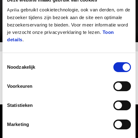
gebruikt cookietechnologie, ook van derden, om de
Aprilia
bezoeker tijdens zijn bezoek aan de site een optimale
bezoekerservaring te bieden. Voor meer informatie word
je verzocht onze privacyverklaring te lezen.
Toon
details
.
Toestemmingsselectie
#bearacer club: de Aprilia-community
Noodzakelijk
ONTDEK MEER
Voorkeuren
Statistieken
Marketing