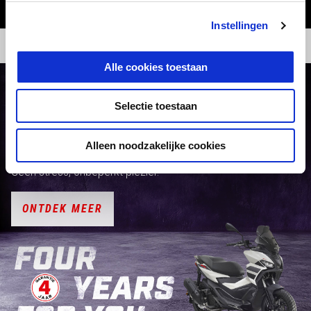
Instellingen
Alle cookies toestaan
APRILIA SR GT NU VANAF €3.679
Selectie toestaan
Laat je verleiden door de voordelen op de SR GT in
september en de 4 jaar garantie op het
Alleen noodzakelijke cookies
scooterassortiment van Aprilia.
Geen stress, onbeperkt plezier.
ONTDEK MEER