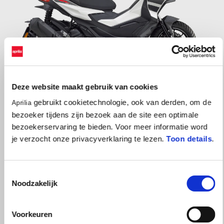
Opalescent Light
Street Grey
Aprilia Black
Deze website maakt gebruik van cookies
Aprilia SR GT 125
gebruikt cookietechnologie, ook van derden, om de
Aprilia
€ 3.780
€ 4.780
bezoeker tijdens zijn bezoek aan de site een optimale
bezoekerservaring te bieden. Voor meer informatie word
je verzocht onze privacyverklaring te lezen.
Toon details
.
Toestemmingsselectie
Noodzakelijk
Voorkeuren