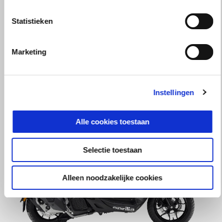
Statistieken
Marketing
Space White
Red Raceway
Savana Grey
Aprilia SR GT Sport 125
€ 3.880
€ 4.880
Instellingen
Alle cookies toestaan
Selectie toestaan
Alleen noodzakelijke cookies