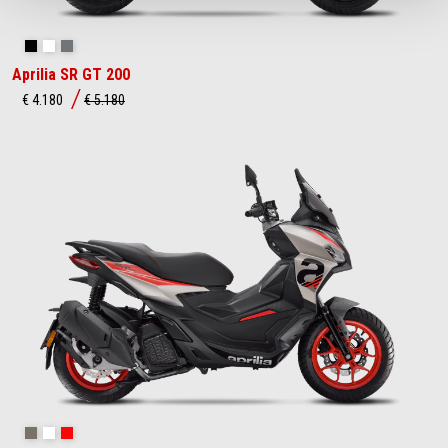
Aprilia Black
Opalescent Light
Street Grey
Aprilia SR GT 200
€ 4.180
€ 5.180
Savana Grey
Space White
Red Raceway