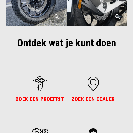
Ontdek wat je kunt doen
BOEK EEN PROEFRIT
ZOEK EEN DEALER
AFSPRAAK
DEALERS
CONFIGUREREN
BROCHURE
TESTRIT