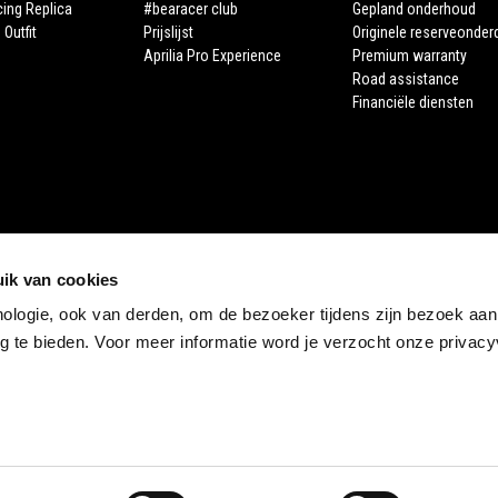
cing Replica
#bearacer club
Gepland onderhoud
 Outfit
Prijslijst
Originele reserveonder
Aprilia Pro Experience
Premium warranty
Road assistance
Financiële diensten
ik van cookies
nologie, ook van derden, om de bezoeker tijdens zijn bezoek aan
STORE APRILIA
 te bieden. Voor meer informatie word je verzocht onze privacyv
E-commerce