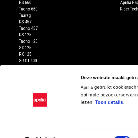
RS 660
Aprilia Ra
Tuono 660
Rider Tech
Tuareg
RS 457
Tuono 457
RS 125
Tuono 125
SX 125
RX 125
SR GT 400
SR GT
SXR
Deze website maakt gebru
gebruikt cookietech
Aprilia
optimale bezoekerservaring
lezen.
Toon details
.
Facebook
Instagram
YouTube
Toestemmingsselectie