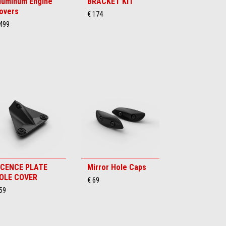
luminum Engine
BRACKET KIT
overs
€ 174
 499
ICENCE PLATE
Mirror Hole Caps
OLE COVER
€ 69
59