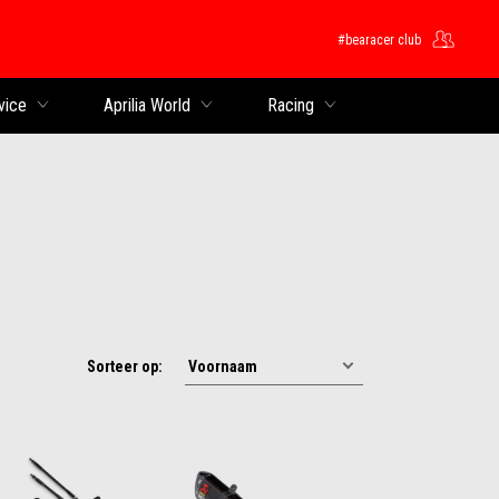
#bearacer club
ntent
vice
Aprilia World
Racing
Sorteer op: