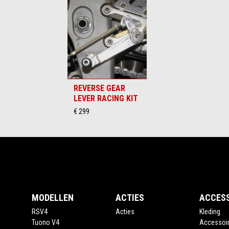
REVERSE GEAR
LEVER RACING KIT
€ 299
Voettekst
MODELLEN
ACTIES
ACCES
RSV4
Acties
Kleding
Tuono V4
Accessoi