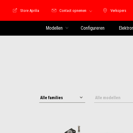
Store Aprilia
Contact opnemen
Verkopers
Store Motoguzzi
Verkopers
Modellen
Configureren
Elektro