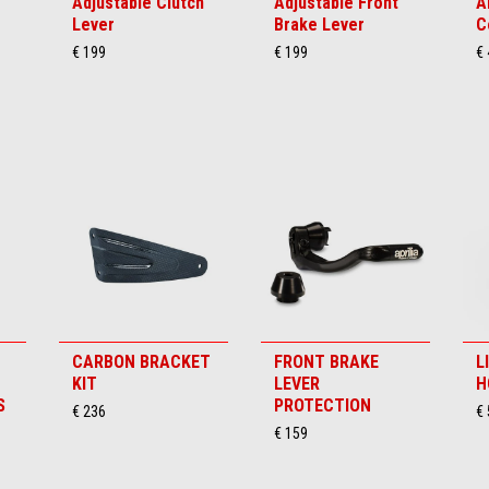
Adjustable Clutch
Adjustable Front
A
Lever
Brake Lever
C
€ 199
€ 199
€
CARBON BRACKET
FRONT BRAKE
L
KIT
LEVER
H
S
PROTECTION
€ 236
€ 
€ 159