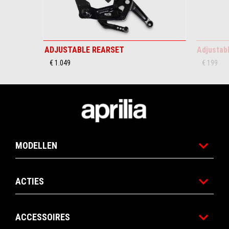
ADJUSTABLE REARSET
Adjustab
€ 1.049
€ 199
Voettekst
MODELLEN
ACTIES
ACCESSOIRES