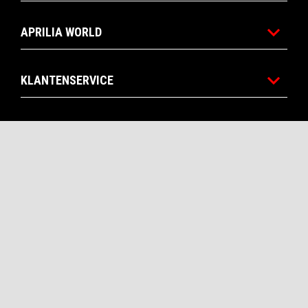
APRILIA WORLD
KLANTENSERVICE
CONTACTEN
CORPORATE
STORE APRILIA
Facebook
Instagram
YouTube
NL
SELECTEER UW LOKALE WEBSITE