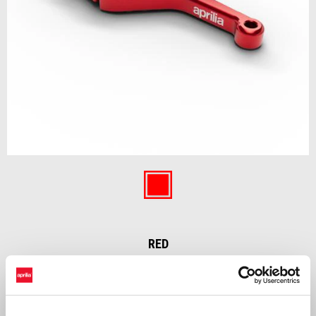
Item
1
of
Red
1
RED
€ 39