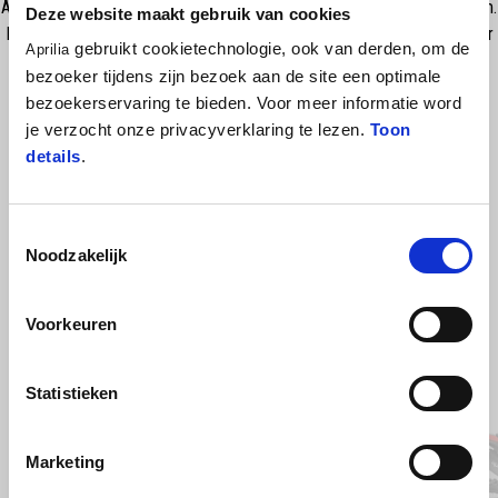
Adjustable red anodized clutch lever made of CNC machined aluminum.
Deze website maakt gebruik van cookies
It is adjustable to riders’ hand and size providing excellent clutch lever
gebruikt cookietechnologie, ook van derden, om de
Aprilia
control and maximizing comfort. The anodized red finish enhance the
bezoeker tijdens zijn bezoek aan de site een optimale
sporty aesthetic of the bike. NB. This item is not street legal
bezoekerservaring te bieden. Voor meer informatie word
je verzocht onze privacyverklaring te lezen.
Toon
details
.
Toestemmingsselectie
Noodzakelijk
Voorkeuren
Item
1
Statistieken
of
2
Marketing