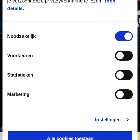
je verzocht onze privacyverklaring te lezen.
Toon
details
.
Toestemmingsselectie
Noodzakelijk
Voorkeuren
Statistieken
Rider Tech Outfit
Marketing
Een nieuwe grens in de technische kleding van Aprilia
MEER INFORMATIE
Instellingen
Alle cookies toestaan