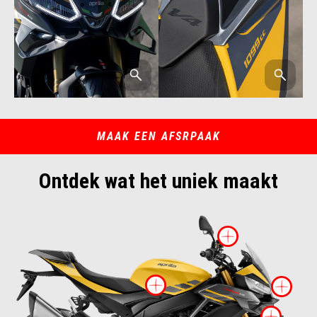
MAAK EEN AFSRPAAK
Ontdek wat het uniek maakt
Meer info
Meer informatie o
Me
Meer