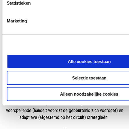
Statistieken
ATC
Marketing
Aprilia Traction Control
Het instelbare tractiecontrolesysteem, met acht niveaus, werkt in
synergie met ASC (Aprilia Slide Control), met drie instelbare,
onafhankelijke niveaus.
Alle cookies toestaan
Selectie toestaan
AWC
Alleen noodzakelijke cookies
Aprilia Wheelie Control
Wheelie-controlesysteem instelbaar op drie niveaus, met
voorspellende (handelt voordat de gebeurtenis zich voordoet) en
adaptieve (afgestemd op het circuit) strategieën.