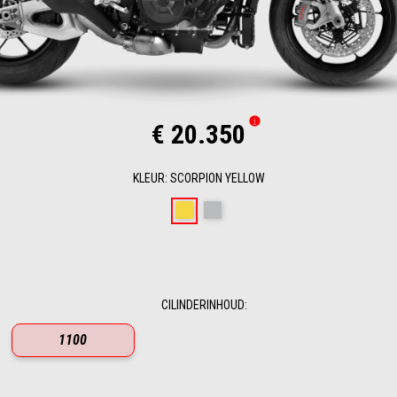
€ 20.350
KLEUR
:
SCORPION YELLOW
Scorpion Yellow
Shark Grey
CILINDERINHOUD
:
1100