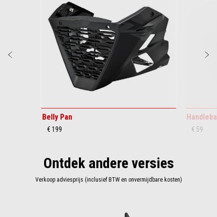
Vorige
D
Belly Pan
Handleba
€ 199
€ 59
Ontdek andere versies
Verkoop adviesprijs (inclusief BTW en onvermijdbare kosten)
Item
1
of
1