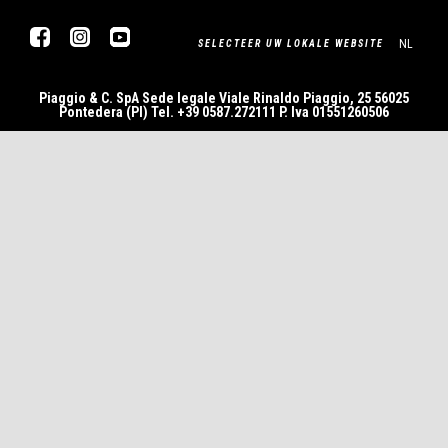
Facebook
Instagram
YouTube
NL
SELECTEER UW LOKALE WEBSITE
Piaggio & C. SpA Sede legale Viale Rinaldo Piaggio, 25 56025
Pontedera (PI) Tel. +39 0587.272111 P. Iva 01551260506