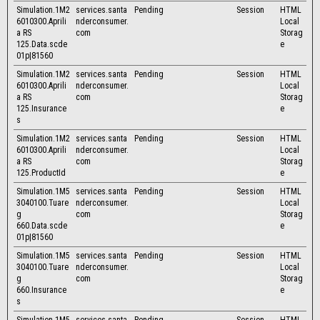
Simulation.1M2
services.santa
Pending
Session
HTML
6010300.Aprili
nderconsumer.
Local
a RS
com
Storag
125.Data.scde
e
01p|81560
Simulation.1M2
services.santa
Pending
Session
HTML
6010300.Aprili
nderconsumer.
Local
a RS
com
Storag
125.Insurance
e
s
Simulation.1M2
services.santa
Pending
Session
HTML
6010300.Aprili
nderconsumer.
Local
a RS
com
Storag
125.ProductId
e
Simulation.1M5
services.santa
Pending
Session
HTML
3040100.Tuare
nderconsumer.
Local
g
com
Storag
660.Data.scde
e
01p|81560
Simulation.1M5
services.santa
Pending
Session
HTML
3040100.Tuare
nderconsumer.
Local
g
com
Storag
660.Insurance
e
s