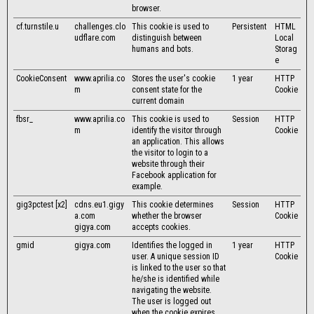
browser.
cf.turnstile.u
challenges.clo
This cookie is used to
Persistent
HTML
udflare.com
distinguish between
Local
humans and bots.
Storag
e
CookieConsent
www.aprilia.co
Stores the user's cookie
1 year
HTTP
m
consent state for the
Cookie
current domain
fbsr_
www.aprilia.co
This cookie is used to
Session
HTTP
m
identify the visitor through
Cookie
an application. This allows
the visitor to login to a
website through their
Facebook application for
example.
gig3pctest [x2]
cdns.eu1.gigy
This cookie determines
Session
HTTP
a.com
whether the browser
Cookie
gigya.com
accepts cookies.
gmid
gigya.com
Identifies the logged in
1 year
HTTP
user. A unique session ID
Cookie
is linked to the user so that
he/she is identified while
navigating the website.
The user is logged out
when the cookie expires.