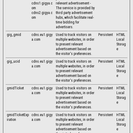
cdns1.gigya.c
relevant advertisement -
om
The service is provided by
cdns2.gigya.c
third party advertisement
om
hubs, which facilitate real-
time bidding for
advertisers.
gig_gmid
cdns.eu1.gigy
Used to track visitors on
Persistent
HTML
a.com
multiple websites, in order
Local
to present relevant
Storag
advertisement based on
e
the visitor's preferences.
gig_ucid
cdns.eu1.gigy
Used to track visitors on
Persistent
HTML
a.com
multiple websites, in order
Local
to present relevant
Storag
advertisement based on
e
the visitor's preferences.
gmidTicket
cdns.eu1.gigy
Used to track visitors on
Persistent
HTML
a.com
multiple websites, in order
Local
to present relevant
Storag
advertisement based on
e
the visitor's preferences.
gmidTicketExp
cdns.eu1.gigy
Used to track visitors on
Persistent
HTML
iration
a.com
multiple websites, in order
Local
to present relevant
Storag
advertisement based on
e