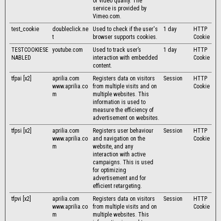
or video quality. The
service is provided by
Vimeo.com.
test_cookie
doubleclick.ne
Used to check if the user's
1 day
HTTP
t
browser supports cookies.
Cookie
TESTCOOKIESE
youtube.com
Used to track user’s
1 day
HTTP
NABLED
interaction with embedded
Cookie
content.
tfpai [x2]
aprilia.com
Registers data on visitors
Session
HTTP
www.aprilia.co
from multiple visits and on
Cookie
m
multiple websites. This
information is used to
measure the efficiency of
advertisement on websites.
tfpsi [x2]
aprilia.com
Registers user behaviour
Session
HTTP
www.aprilia.co
and navigation on the
Cookie
m
website, and any
interaction with active
campaigns. This is used
for optimizing
advertisement and for
efficient retargeting.
tfpvi [x2]
aprilia.com
Registers data on visitors
Session
HTTP
www.aprilia.co
from multiple visits and on
Cookie
m
multiple websites. This