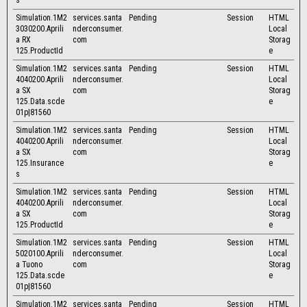
s
Simulation.1M2
services.santa
Pending
Session
HTML
3030200.Aprili
nderconsumer.
Local
a RX
com
Storag
125.ProductId
e
Simulation.1M2
services.santa
Pending
Session
HTML
4040200.Aprili
nderconsumer.
Local
a SX
com
Storag
125.Data.scde
e
01p|81560
Simulation.1M2
services.santa
Pending
Session
HTML
4040200.Aprili
nderconsumer.
Local
a SX
com
Storag
125.Insurance
e
s
Simulation.1M2
services.santa
Pending
Session
HTML
4040200.Aprili
nderconsumer.
Local
a SX
com
Storag
125.ProductId
e
Simulation.1M2
services.santa
Pending
Session
HTML
5020100.Aprili
nderconsumer.
Local
a Tuono
com
Storag
125.Data.scde
e
01p|81560
Simulation.1M2
services.santa
Pending
Session
HTML