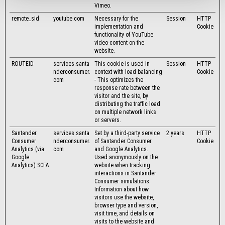
Vimeo.
remote_sid
youtube.com
Necessary for the
Session
HTTP
implementation and
Cookie
functionality of YouTube
video-content on the
website.
ROUTEID
services.santa
This cookie is used in
Session
HTTP
nderconsumer.
context with load balancing
Cookie
com
- This optimizes the
response rate between the
visitor and the site, by
distributing the traffic load
on multiple network links
or servers.
Santander
services.santa
Set by a third-party service
2 years
HTTP
Consumer
nderconsumer.
of Santander Consumer
Cookie
Analytics (via
com
and Google Analytics.
Google
Used anonymously on the
Analytics) SCFA
website when tracking
interactions in Santander
Consumer simulations.
Information about how
visitors use the website,
browser type and version,
visit time, and details on
visits to the website and