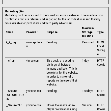
Marketing (76)
Marketing cookies are used to track visitors across websites. The intention is to
display ads that are relevant and engaging for the individual user and thereby
more valuable for publishers and third party advertisers.
Maximum
Name
Provider
Purpose
Storage
Type
Duration
#_#_gig
www.aprilia.co
Pending
Persistent
HTML
m
Local
Storag
e
__cf_bm
vimeo.com
This cookie is used to
1 day
HTTP
distinguish between
Cookie
humans and bots. This is
beneficial for the website,
in order to make valid
reports on the use of their
website.
__Secure-
youtube.com
Pending
180 days
HTTP
ROLLOUT_TOK
Cookie
EN
__Secure-YEC
youtube.com
Stores the user's video
Session
HTTP
player preferences using
Cookie