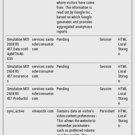
where visitors have come
from. The information is
read out by Google Inc.,
based on which Google
generates and provides
aggregated anonymous
reports.
Simulation.M01
services.santa
Pending
Session
HTML
2658.RS
nderconsumer.
Local
457.Data.scit0
com
Storag
4p|MTN-A5-
e
XSS
Simulation.M01
services.santa
Pending
Session
HTML
2658.RS
nderconsumer.
Local
457.Insurance
com
Storag
s
e
Simulation.M01
services.santa
Pending
Session
HTML
2658.RS
nderconsumer.
Local
457.ProductId
com
Storag
e
sync_active
vimeocdn.com
Contains data on visitor's
Persistent
HTML
video-content preferences -
Local
This allows the website to
Storag
remember parameters
e
such as preferred volume