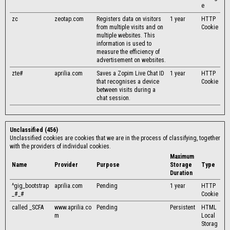
e
zc
zeotap.com
Registers data on visitors
1 year
HTTP
from multiple visits and on
Cookie
multiple websites. This
information is used to
measure the efficiency of
advertisement on websites.
zte#
aprilia.com
Saves a Zopim Live Chat ID
1 year
HTTP
that recognises a device
Cookie
between visits during a
chat session.
Unclassified (456)
Unclassified cookies are cookies that we are in the process of classifying, together
with the providers of individual cookies.
Maximum
Name
Provider
Purpose
Storage
Type
Duration
^gig_bootstrap
aprilia.com
Pending
1 year
HTTP
_#_#
Cookie
called _SCFA
www.aprilia.co
Pending
Persistent
HTML
m
Local
Storag