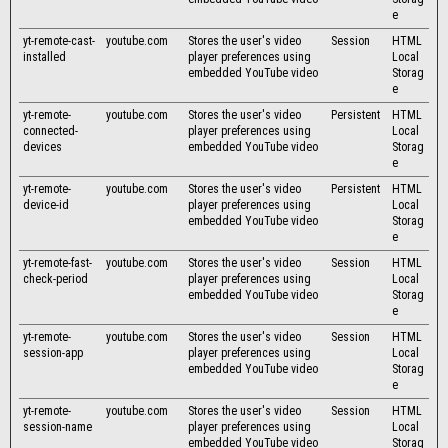
e
yt-remote-cast-
youtube.com
Stores the user's video
Session
HTML
installed
player preferences using
Local
embedded YouTube video
Storag
e
yt-remote-
youtube.com
Stores the user's video
Persistent
HTML
connected-
player preferences using
Local
devices
embedded YouTube video
Storag
e
yt-remote-
youtube.com
Stores the user's video
Persistent
HTML
device-id
player preferences using
Local
embedded YouTube video
Storag
e
yt-remote-fast-
youtube.com
Stores the user's video
Session
HTML
check-period
player preferences using
Local
embedded YouTube video
Storag
e
yt-remote-
youtube.com
Stores the user's video
Session
HTML
session-app
player preferences using
Local
embedded YouTube video
Storag
e
yt-remote-
youtube.com
Stores the user's video
Session
HTML
session-name
player preferences using
Local
embedded YouTube video
Storag