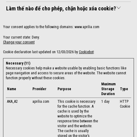
Làm thế nào để cho phép, chặn hoặc xóa cookie?
Your consent applies to the following domains: www.aprilia.com
Your current state: Deny.
Change your consent
Cookie declaration last updated on 12/03/2026 by
Cookiebot
:
Necessary (11)
Necessary cookies help make a website usable by enabling basic functions like
page navigation and access to secure areas of the website. The website cannot
function properly without these cookies.
Maximum
Name
Provider
Purpose
Storage
Type
Duration
AKA_A2
aprilia.com
This cookie is necessary
1 day
HTTP
for the cache function. A
Cookie
cache is used by the
website to optimize the
response time between the
visitor and the website.
The cache is usually
stored on the visitor’s