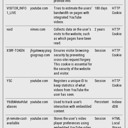
provide info.
VISITOR_INFO
youtube.com
Tries to estimate the users'
180 days
HTTP
1_LIVE
bandwidth on pages with
Cookie
integrated YouTube
videos.
vuid
vimeo.com
Collects data on the user's
2 years
HTTP
visits to the website, such
Cookie
as which pages have been
read.
XSRF-TOKEN
jhgateway.piag
Ensures visitor browsing-
Session
HTTP
giogroup.com
security by preventing
Cookie
cross-site request forgery.
This cookie is essential for
the security of the website
and visitor.
YSC
youtube.com
Registers a unique ID to
Session
HTTP
keep statistics of what
Cookie
videos from YouTube the
user has seen.
YtIdbMeta#dat
youtube.com
Used to track user’s
Persistent
Indexe
abases
interaction with embedded
dDB
content.
yt-remote-cast-
youtube.com
Stores the user's video
Session
HTML
available
player preferences using
Local
embedded YouTube video
Storag