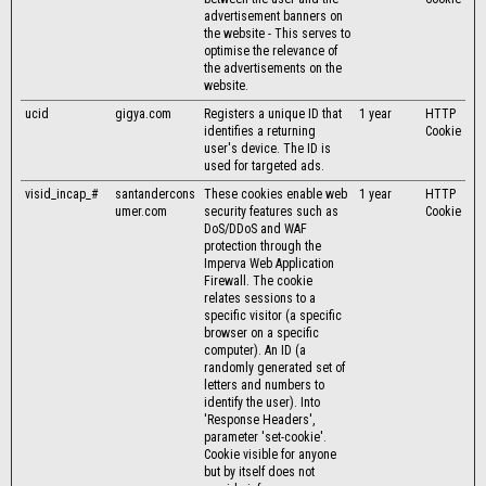
advertisement banners on
the website - This serves to
optimise the relevance of
the advertisements on the
website.
ucid
gigya.com
Registers a unique ID that
1 year
HTTP
identifies a returning
Cookie
user's device. The ID is
used for targeted ads.
visid_incap_#
santandercons
These cookies enable web
1 year
HTTP
umer.com
security features such as
Cookie
DoS/DDoS and WAF
protection through the
Imperva Web Application
Firewall. The cookie
relates sessions to a
specific visitor (a specific
browser on a specific
computer). An ID (a
randomly generated set of
letters and numbers to
identify the user). Into
'Response Headers',
parameter 'set-cookie'.
Cookie visible for anyone
but by itself does not