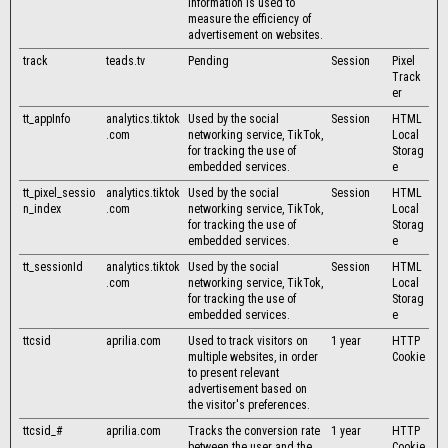
information is used to
measure the efficiency of
advertisement on websites.
track
teads.tv
Pending
Session
Pixel
Track
er
tt_appInfo
analytics.tiktok
Used by the social
Session
HTML
.com
networking service, TikTok,
Local
for tracking the use of
Storag
embedded services.
e
tt_pixel_sessio
analytics.tiktok
Used by the social
Session
HTML
n_index
.com
networking service, TikTok,
Local
for tracking the use of
Storag
embedded services.
e
tt_sessionId
analytics.tiktok
Used by the social
Session
HTML
.com
networking service, TikTok,
Local
for tracking the use of
Storag
embedded services.
e
ttcsid
aprilia.com
Used to track visitors on
1 year
HTTP
multiple websites, in order
Cookie
to present relevant
advertisement based on
the visitor's preferences.
ttcsid_#
aprilia.com
Tracks the conversion rate
1 year
HTTP
between the user and the
Cookie