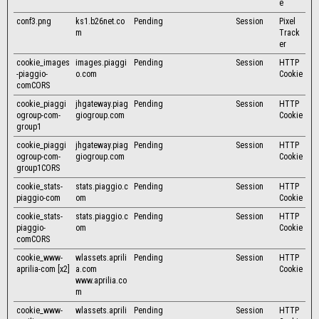
e
conf3.png
ks1.b26net.co
Pending
Session
Pixel
m
Track
er
cookie_images
images.piaggi
Pending
Session
HTTP
-piaggio-
o.com
Cookie
comCORS
cookie_piaggi
jhgateway.piag
Pending
Session
HTTP
ogroup-com-
giogroup.com
Cookie
group1
cookie_piaggi
jhgateway.piag
Pending
Session
HTTP
ogroup-com-
giogroup.com
Cookie
group1CORS
cookie_stats-
stats.piaggio.c
Pending
Session
HTTP
piaggio-com
om
Cookie
cookie_stats-
stats.piaggio.c
Pending
Session
HTTP
piaggio-
om
Cookie
comCORS
cookie_www-
wlassets.aprili
Pending
Session
HTTP
aprilia-com [x2]
a.com
Cookie
www.aprilia.co
m
cookie_www-
wlassets.aprili
Pending
Session
HTTP