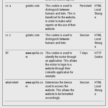
rc::a
gstatic.com
This cookie is used to
Persistent
HTML
distinguish between
Local
humans and bots. This is
Storag
beneficial for the website,
e
in order to make valid
reports on the use of their
website.
rc::c
gstatic.com
This cookie is used to
Session
HTML
distinguish between
Local
humans and bots.
Storag
e
RT
www.aprilia.co
This cookie is used to
7 days
HTTP
m
identify the visitor through
Cookie
an application. This allows
the visitor to login to a
website through their
LinkedIn application for
example.
what-intent
www.aprilia.co
Determines the device
Session
HTML
m
used to access the
Local
website. This allows the
Storag
website to be formatted
e
accordingly.