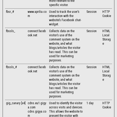
more relevant to the
specific visitor.
fbsr_#
www.aprilia.co
Used to track the user’s
Session
HTTP
m
interaction with the
Cookie
website’s Facebook chat-
widget.
fbssls_
connect.faceb
Collects data on the
Session
HTML
ook.net
visitor’s use of the
Local
comment system on the
Storag
website, and what
e
blogs/articles the visitor
has read. This can be
used for marketing
purposes.
fbssls_#
connect.faceb
Collects data on the
Session
HTML
ook.net
visitor’s use of the
Local
comment system on the
Storag
website, and what
e
blogs/articles the visitor
has read. This can be
used for marketing
purposes.
gig_canary [x4]
cdns.eu1.gigy
Used to identify the visitor
1 day
HTTP
a.com
across visits and devices.
Cookie
cdns.gigya.co
This allows the website to
m
present the visitor with