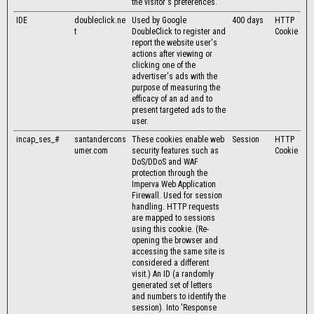
the visitor's preferences.
IDE
doubleclick.ne
Used by Google
400 days
HTTP
t
DoubleClick to register and
Cookie
report the website user's
actions after viewing or
clicking one of the
advertiser's ads with the
purpose of measuring the
efficacy of an ad and to
present targeted ads to the
user.
incap_ses_#
santandercons
These cookies enable web
Session
HTTP
umer.com
security features such as
Cookie
DoS/DDoS and WAF
protection through the
Imperva Web Application
Firewall. Used for session
handling. HTTP requests
are mapped to sessions
using this cookie. (Re-
opening the browser and
accessing the same site is
considered a different
visit.) An ID (a randomly
generated set of letters
and numbers to identify the
session). Into 'Response