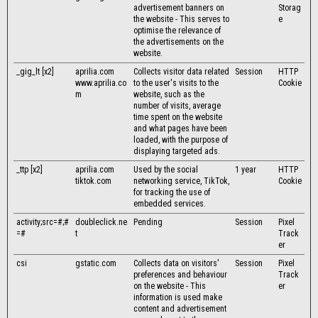
advertisement banners on
Storag
the website - This serves to
e
optimise the relevance of
the advertisements on the
website.
_gig_lt [x2]
aprilia.com
Collects visitor data related
Session
HTTP
www.aprilia.co
to the user's visits to the
Cookie
m
website, such as the
number of visits, average
time spent on the website
and what pages have been
loaded, with the purpose of
displaying targeted ads.
_ttp [x2]
aprilia.com
Used by the social
1 year
HTTP
tiktok.com
networking service, TikTok,
Cookie
for tracking the use of
embedded services.
activity;src=#;#
doubleclick.ne
Pending
Session
Pixel
=#
t
Track
er
csi
gstatic.com
Collects data on visitors'
Session
Pixel
preferences and behaviour
Track
on the website - This
er
information is used make
content and advertisement