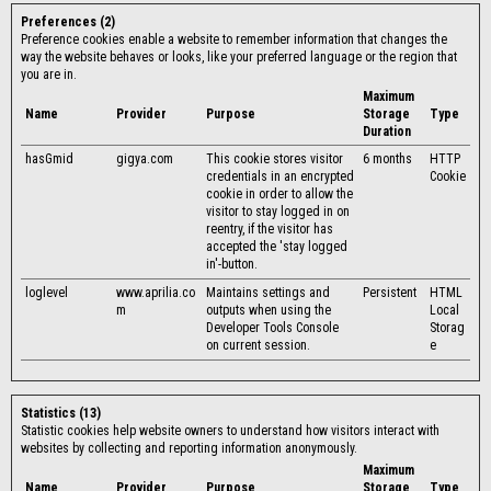
Preferences (2)
Preference cookies enable a website to remember information that changes the
way the website behaves or looks, like your preferred language or the region that
you are in.
Maximum
Name
Provider
Purpose
Storage
Type
Duration
hasGmid
gigya.com
This cookie stores visitor
6 months
HTTP
credentials in an encrypted
Cookie
cookie in order to allow the
visitor to stay logged in on
reentry, if the visitor has
accepted the 'stay logged
in'-button.
loglevel
www.aprilia.co
Maintains settings and
Persistent
HTML
m
outputs when using the
Local
Developer Tools Console
Storag
on current session.
e
Statistics (13)
Statistic cookies help website owners to understand how visitors interact with
websites by collecting and reporting information anonymously.
Maximum
Name
Provider
Purpose
Storage
Type