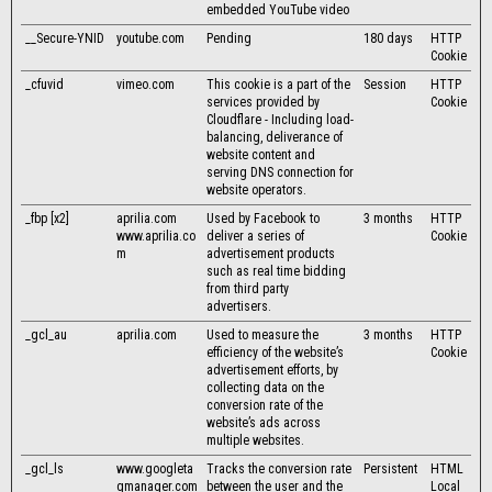
embedded YouTube video
__Secure-YNID
youtube.com
Pending
180 days
HTTP
Cookie
_cfuvid
vimeo.com
This cookie is a part of the
Session
HTTP
services provided by
Cookie
Cloudflare - Including load-
balancing, deliverance of
website content and
serving DNS connection for
website operators.
_fbp [x2]
aprilia.com
Used by Facebook to
3 months
HTTP
www.aprilia.co
deliver a series of
Cookie
m
advertisement products
such as real time bidding
from third party
advertisers.
_gcl_au
aprilia.com
Used to measure the
3 months
HTTP
efficiency of the website’s
Cookie
advertisement efforts, by
collecting data on the
conversion rate of the
website’s ads across
multiple websites.
_gcl_ls
www.googleta
Tracks the conversion rate
Persistent
HTML
gmanager.com
between the user and the
Local