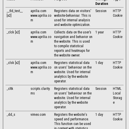
Duration
__tld_test__
aprilia.com
Registers data on visitors'
Session
HTTP
[x2]
www.aprilia.co
website-behaviour. This is
Cookie
m
used for internal analysis
and website optimization.
_clck [x2]
aprilia.com
Collects data on the user’s
1 year
HTTP
www.aprilia.co
navigation and behavior on
Cookie
m
the website. This is used
to compile statistical
reports and heatmaps for
the website owner.
_clsk [x2]
aprilia.com
Registers statistical data
1 day
HTTP
www.aprilia.co
on users' behaviour on the
Cookie
m
website. Used for internal
analytics by the website
operator.
_cltk
scripts.clarity.
Registers statistical data
Session
HTML
ms
on users' behaviour on the
Local
website. Used for internal
Storag
analytics by the website
e
operator.
_dd_s
vimeo.com
Registers the website's
1 day
HTTP
speed and performance.
Cookie
This function can be used
in context with statistics