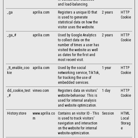
and load-balancing.
_ga
aprilia.com
Registers a unique ID that
2 years
HTTP
is used to generate
Cookie
statistical data on how the
visitor uses the website.
_ga_#
aprilia.com
Used by Google Analytics
2 years
HTTP
to collect data on the
Cookie
number of times a user has
visited the website as well
as dates for the first and
most recent visit.
_tt_enable_coo
aprilia.com
Used by the social
1 year
HTTP
kie
networking service, TikTok,
Cookie
for tracking the use of
embedded services.
dd_cookie_test
vimeo.com
Registers data on visitors'
1 day
HTTP
_#
website-behaviour. This is
Cookie
used for internal analysis
and website optimization.
History.store
www.aprilia.co
Contains an visitor ID - This
Session
HTML
m
is used to track visitors'
Local
navigation and interaction
Storag
on the website for internal
e
website-optimization.