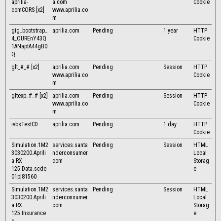
aprilia-
a.com
Cookie
comCORS [x2]
www.aprilia.co
m
gig_bootstrap_
aprilia.com
Pending
1 year
HTTP
4_OUREnY43Q
Cookie
1ANaptA44gB0
Q
glt_#_# [x2]
aprilia.com
Pending
Session
HTTP
www.aprilia.co
Cookie
m
gltexp_#_# [x2]
aprilia.com
Pending
Session
HTTP
www.aprilia.co
Cookie
m
ivbsTestCD
aprilia.com
Pending
1 day
HTTP
Cookie
Simulation.1M2
services.santa
Pending
Session
HTML
3030200.Aprili
nderconsumer.
Local
a RX
com
Storag
125.Data.scde
e
01p|81560
Simulation.1M2
services.santa
Pending
Session
HTML
3030200.Aprili
nderconsumer.
Local
a RX
com
Storag
125.Insurance
e