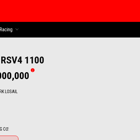
 chính
Racing
a RSV4 1100
000,000
RK LOSAIL
osail
G CƠ
: