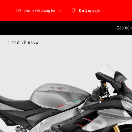
Liên hệ với chúng tôi
Đại lý ủy quyền
Đại lý ủy quyền
Các dòn
TRỞ VỀ RSV4