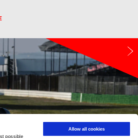
E
Ti
Allow all cookies
est possible