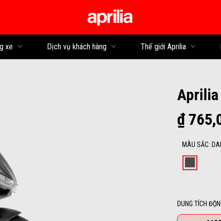
Đi đến bảng tin
g xe
Dịch vụ khách hàng
Thế giới Aprilia
Aprili
₫ 765,
MÀU SẮC
:
DA
Dark L
DUNG TÍCH ĐỘN