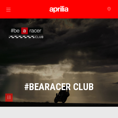
Đi đến bảng tin chính
#BEARACER CLUB
pause