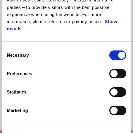
Aprilia
parties – to provide visitors with the best possible
experience when using the website. For more
information, please refer to our privacy notice.
Show
details
.
Consent
Necessary
Hậu trường
Selection
Hãy là người đầu tiên khám phá những bí mật, tin tức và hậu trường
Preferences
của thế giới Aprilia.
Statistics
KHÁM PHÁ THÊM
Marketing