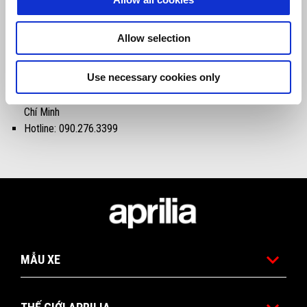
Địa chỉ: 99 Đàm Quang Trung, Quận Long Biên, Hà Nội
Allow selection
Hotline: 086.800.1946
MOTOPLEX SAI GON
Use necessary cookies only
Địa chỉ: 233 Cộng Hòa, Phường 13, Quận Tân Bình, Thành phố Hồ
Chí Minh
Hotline: 090.276.3399
Tổng số lượng tem Kỳ đầu tiên
MẪU XE