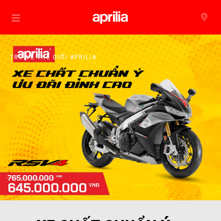
Đi đến bảng tin chính
TRỞ VỀ THẾ GIỚI APRILIA