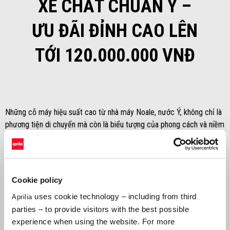
XE CHẤT CHUẨN Ý –
ƯU ĐÃI ĐỈNH CAO LÊN
TỚI 120.000.000 VNĐ
Những cỗ máy hiệu suất cao từ nhà máy Noale, nước Ý, không chỉ là
phương tiện di chuyển mà còn là biểu tượng của phong cách và niềm
đam mê. Với Aprilia, mỗi cú xoay ga là một bước nhảy vào thế giới
của cảm giác lái đỉnh cao, nơi tốc độ hòa quyện cùng sự tinh tế
trong từng chi tiết.
Cookie policy
Để hiện thực hóa giấc mơ sở hữu những siêu phẩm này, Aprilia Việt
Nam xin gửi tặng
VOUCHER TRỊ GIÁ LÊN ĐẾN 120.000.000 VNĐ
uses cookie technology – including from third
Aprilia
dành cho tất cả khách hàng mua xe tại hai showroom Motoplex Hà
parties – to provide visitors with the best possible
Nội và Motoplex Sài Gòn.
experience when using the website. For more