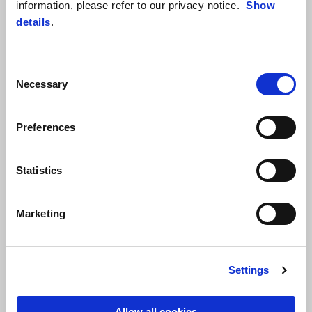
information, please refer to our privacy notice.
Show
Sản phẩm và ưu đãi áp dụng:
details
.
Consent
Necessary
Selection
Preferences
Statistics
Marketing
Thời gian áp dụng:
Đến hết ngày 28/2/2025
Liên hệ ngay showroom gần nhất để trải nghiệm lái thử các dòng xe
Settings
Aprilia và nhận ngay ưu đãi:
MOTOPLEX HANOI
:
Allow all cookies