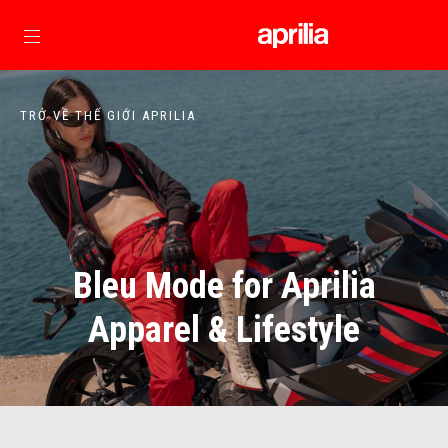
Đi đến bảng tin chính
TRỞ VỀ THẾ GIỚI APRILIA
Bleu Mode for Aprilia
Apparel & Lifestyle