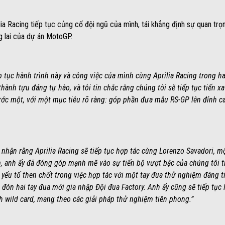
lia Racing tiếp tục củng cố đội ngũ của mình, tái khẳng định sự quan tr
ng lai của dự án MotoGP.
ếp tục hành trình này và công việc của mình cùng Aprilia Racing trong h
hành tựu đáng tự hào, và tôi tin chắc rằng chúng tôi sẽ tiếp tục tiến xa
ước một, với một mục tiêu rõ ràng: góp phần đưa mẫu RS-GP lên đỉnh c
 nhận rằng Aprilia Racing sẽ tiếp tục hợp tác cùng Lorenzo Savadori, m
, anh ấy đã đóng góp mạnh mẽ vào sự tiến bộ vượt bậc của chúng tôi
 yếu tố then chốt trong việc hợp tác với một tay đua thử nghiệm đáng ti
ón hai tay đua mới gia nhập Đội đua Factory. Anh ấy cũng sẽ tiếp tục l
h wild card, mang theo các giải pháp thử nghiệm tiên phong.”