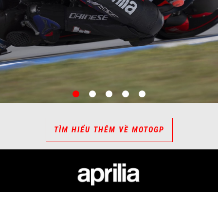
item
item
item
item
item
0
1
2
3
4
TÌM HIỂU THÊM VỀ MOTOGP
A
DỊCH VỤ KHÁCH HÀNG
LIÊN 