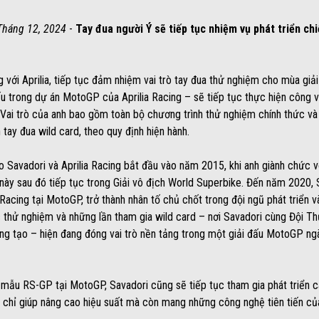
Tháng 12, 2024
-
Tay đua người Ý sẽ tiếp tục nhiệm vụ phát triển c
 với Aprilia, tiếp tục đảm nhiệm vai trò tay đua thử nghiệm cho mùa g
u trong dự án MotoGP của Aprilia Racing – sẽ tiếp tục thực hiện công v
 Vai trò của anh bao gồm toàn bộ chương trình thử nghiệm chính thức và 
tay đua wild card, theo quy định hiện hành.
 Savadori và Aprilia Racing bắt đầu vào năm 2015, khi anh giành chức 
 này sau đó tiếp tục trong Giải vô địch World Superbike. Đến năm 2020,
 Racing tại MotoGP, trở thành nhân tố chủ chốt trong đội ngũ phát triển 
thử nghiệm và những lần tham gia wild card – nơi Savadori cùng Đội Th
áng tạo – hiện đang đóng vai trò nền tảng trong một giải đấu MotoGP ng
mẫu RS-GP tại MotoGP, Savadori cũng sẽ tiếp tục tham gia phát triển c
ng chỉ giúp nâng cao hiệu suất mà còn mang những công nghệ tiên tiến củ