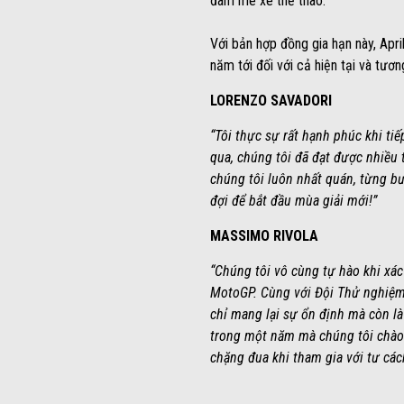
đam mê xe thể thao.
Với bản hợp đồng gia hạn này, Apri
năm tới đối với cả hiện tại và tươ
LORENZO SAVADORI
“Tôi thực sự rất hạnh phúc khi ti
qua, chúng tôi đã đạt được nhiều t
chúng tôi luôn nhất quán, từng b
đợi để bắt đầu mùa giải mới!”
MASSIMO RIVOLA
“Chúng tôi vô cùng tự hào khi xác
MotoGP. Cùng với Đội Thử nghiệm
chỉ mang lại sự ổn định mà còn là
trong một năm mà chúng tôi chào đ
chặng đua khi tham gia với tư các