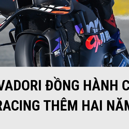
VADORI ĐỒNG HÀNH C
RACING THÊM HAI NĂ