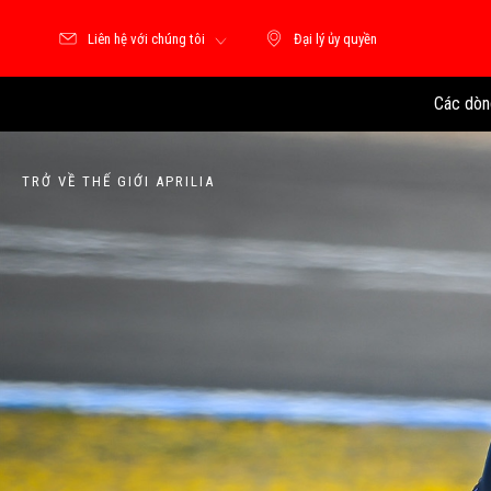
Liên hệ với chúng tôi
Đại lý ủy quyền
Đại lý ủy quyền
Các dòn
TRỞ VỀ THẾ GIỚI APRILIA