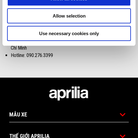
Địa chỉ: 99 Đàm Quang Trung, Quận Long Biên, Hà Nội
Allow selection
Hotline: 086.800.1946
MOTOPLEX SAIGON
Use necessary cookies only
Địa chỉ: 233 Cộng Hòa, Phường 13, Quận Tân Bình, Thành phố Hồ
Chí Minh
Hotline: 090.276.3399
Tổng số lượng tem Kỳ đầu tiên
MẪU XE
THẾ GIỚI APRILIA