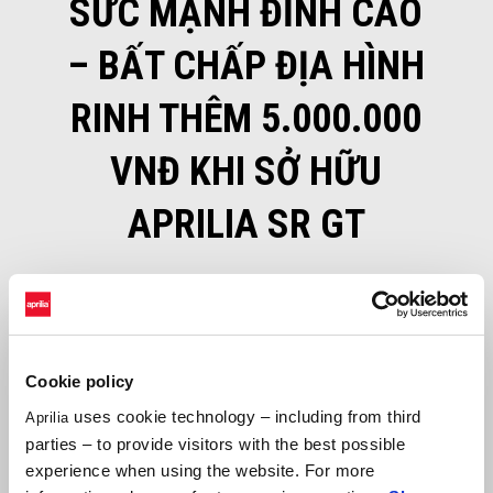
SỨC MẠNH ĐỈNH CAO
– BẤT CHẤP ĐỊA HÌNH
RINH THÊM 5.000.000
VNĐ KHI SỞ HỮU
APRILIA SR GT
Với sức mạnh động cơ hoàn toàn vượt trội trong phân khúc xe tay ga
dưới 175cc cùng khả năng vượt địa hình đẳng cấp, Aprilia SR GT đã
Cookie policy
sẵn sàng để cùng bạn chinh phục những cung đường mới.
uses cookie technology – including from third
Aprilia
Để hành trình thêm hứng khởi, Aprilia Việt Nam xin dành tặng
parties – to provide visitors with the best possible
VOUCHER TRỊ GIÁ 5.000.000 VNĐ
cho tất cả khách hàng mua xe
experience when using the website. For more