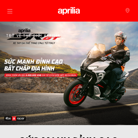
Đi đến bảng tin chính
TRỞ VỀ THẾ GIỚI APRILIA