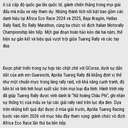
ở cả cấp độ quốc gia lẫn quốc tế, giành chiến thắng trong mọi giải
đấu mà mẫu xe này tham dự. Những thành tích nổi bật bao gồm các
danh hiệu tại Africa Eco Race 2024 và 2025, Baja Aragón, Hellas
Rally Raid, Ro Rally Marathon, cùng ba chức vô địch Italian Motorally
Championship liên tiếp. Một giai đoạn hoàn hảo kéo dài hai năm, thể
hiện sự gắn kết và hiệu quả vượt trội giữa Tuareg Rally và các tay
đua.
Được phát triển trong sự hợp tác chặt chẽ với GCorse, dưới sự dẫn
dắt của anh em Guareschi, Aprilia Tuareg Rally đã khẳng định vị thế
như một chuẩn mực trong làng rally raid, với khả năng cạnh tranh, độ
bền bỉ và tính linh hoạt xuất sắc trên mọi loại địa hình. Hành trình này
đã giúp Tuareg Rally được vinh danh là “Nữ hoàng Châu Phi”, ghi nhận
sự thống trị của mẫu xe tại các giải rally raid trên lục địa đen. Dựa
trên những kết quả đạt được ở mùa giải trước, Aprilia Tuareg Racing
bước vào năm 2026 với mục tiêu đầy tham vọng: giành chức vô địch
Africa Eco Race lần thứ ba liên tiếp.