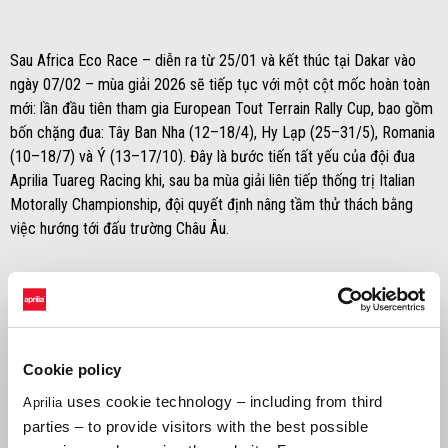
Sau Africa Eco Race – diễn ra từ 25/01 và kết thúc tại Dakar vào
ngày 07/02 – mùa giải 2026 sẽ tiếp tục với một cột mốc hoàn toàn
mới: lần đầu tiên tham gia European Tout Terrain Rally Cup, bao gồm
bốn chặng đua: Tây Ban Nha (12–18/4), Hy Lạp (25–31/5), Romania
(10–18/7) và Ý (13–17/10). Đây là bước tiến tất yếu của đội đua
Aprilia Tuareg Racing khi, sau ba mùa giải liên tiếp thống trị Italian
Motorally Championship, đội quyết định nâng tầm thử thách bằng
việc hướng tới đấu trường Châu Âu.
JACOPO CERUTTI
“Mục tiêu của chúng tôi, dĩ nhiên, luôn là thi đấu hết mình và
hướng tới chiến thắng ở cả Giải Vô địch Châu Âu lẫn Africa Eco
Cookie policy
Race. Năm nay, trình độ cạnh tranh đã tăng lên đáng kể với nhiều
uses cookie technology – including from third
Aprilia
đối thủ rất mạnh, nhưng chúng tôi luôn chuẩn bị để chiến thắng và
parties – to provide visitors with the best possible
nhắm tới danh hiệu thứ ba liên tiếp. Đây là một cuộc đua cực kỳ