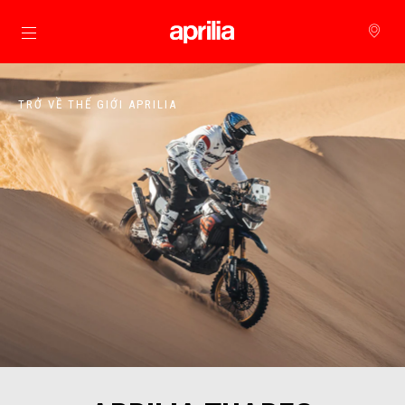
Đi đến bảng tin chính
TRỞ VỀ THẾ GIỚI APRILIA