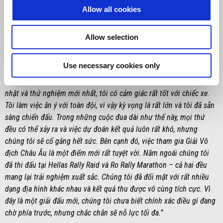
Allow all cookies
nhấn hoàn hảo cho tất cả những nỗ lực tuyệt vời của toàn đội.”
Allow selection
MARCO MENICHINI
Use necessary cookies only
“Mùa giải 2026 đã bắt đầu và chúng tôi sẵn sàng cho Africa Eco
Race. Những chiếc Tuareg Rally thật sự ấn tượng. Sau các bản cập
nhật và thử nghiệm mới nhất, tôi có cảm giác rất tốt với chiếc xe.
Tôi làm việc ăn ý với toàn đội, vì vậy kỳ vọng là rất lớn và tôi đã sẵn
sàng chiến đấu. Trong những cuộc đua dài như thế này, mọi thứ
đều có thể xảy ra và việc dự đoán kết quả luôn rất khó, nhưng
chúng tôi sẽ cố gắng hết sức. Bên cạnh đó, việc tham gia Giải Vô
địch Châu Âu là một điểm mới rất tuyệt vời. Năm ngoái chúng tôi
đã thi đấu tại Hellas Rally Raid và Ro Rally Marathon – cả hai đều
mang lại trải nghiệm xuất sắc. Chúng tôi đã đối mặt với rất nhiều
dạng địa hình khác nhau và kết quả thu được vô cùng tích cực. Vì
đây là một giải đấu mới, chúng tôi chưa biết chính xác điều gì đang
chờ phía trước, nhưng chắc chắn sẽ nỗ lực tối đa.”