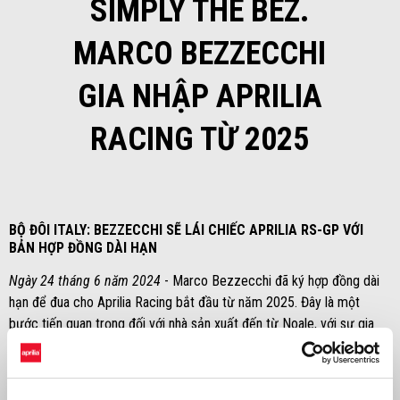
SIMPLY THE BEZ.
MARCO BEZZECCHI
GIA NHẬP APRILIA
RACING TỪ 2025
BỘ ĐÔI ITALY: BEZZECCHI SẼ LÁI CHIẾC APRILIA RS-GP VỚI
BẢN HỢP ĐỒNG DÀI HẠN
Ngày 24 tháng 6 năm 2024
- Marco Bezzecchi đã ký hợp đồng dài
hạn để đua cho Aprilia Racing bắt đầu từ năm 2025. Đây là một
bước tiến quan trọng đối với nhà sản xuất đến từ Noale, với sự gia
nhập của tay đua chính thức người Ý ở hạng đua cao nhất, sau màn
ra mắt MotoGP của Lorenzo Savadori vào năm 2020.