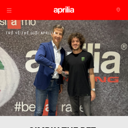
Đi đến bảng tin chính
TRỞ VỀ THẾ GIỚI APRILIA