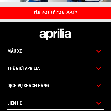
Item
Item
1
1
of
of
1
1
TÌM ĐẠI LÝ GẦN NHẤT
Tổng số lượng tem Kỳ đầu tiên
MẪU XE
THẾ GIỚI APRILIA
DỊCH VỤ KHÁCH HÀNG
LIÊN HỆ