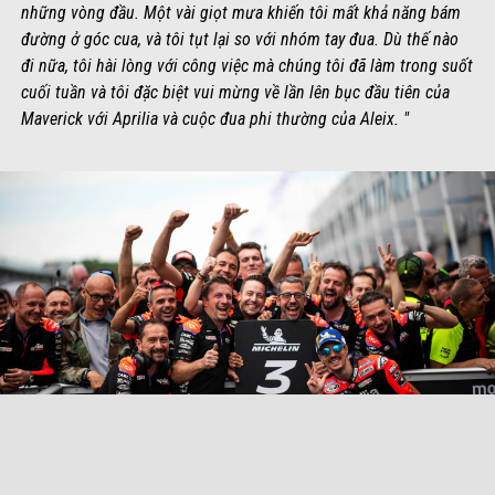
những vòng đầu. Một vài giọt mưa khiến tôi mất khả năng bám
đường ở góc cua, và tôi tụt lại so với nhóm tay đua. Dù thế nào
đi nữa, tôi hài lòng với công việc mà chúng tôi đã làm trong suốt
cuối tuần và tôi đặc biệt vui mừng về lần lên bục đầu tiên của
Maverick với Aprilia và cuộc đua phi thường của Aleix. "
item
item
item
item
item
item
item
0
1
2
3
4
5
6
Item
Item
1
1
of
of
Tổng số lượng tem Kỳ đầu tiên
7
7