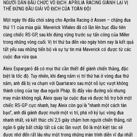
NGƯỜI DẪN ĐẦU CHỨC VÔ ĐỊCH. APRILIA RACING GIÀNH LẠI VỊ
THẾ ĐỨNG ĐẦU GIẢI VÔ ĐỊCH CỦA TOÀN ĐỘI
Một ngày thi đấu chói sáng cho Aprilia Racing ở Assen – chặng đua
thứ 11 của mùa giải. Maverick Viñales đã có lần lên bục đầu tiên
cùng chiếc RS-GP, sau khi đứng vững trước sự tấn công của Miller
trong những vòng cuối. Vị trí thứ ba đến vào ngày hôm nay là kết quả
tất yếu sau những tiến bộ và sự tự tin mà Maverick có được từ các
cuộc đua vừa qua.
Aleix Espargaró đã có mọi thứ cần thiết để giành chiến thắng, đặc
biệt là tốc độ. Tuy nhiên, khi đang nắm vị trí thứ hai ở vòng đua thứ
năm, anh đã bị va chạm với Quartararo sau một nỗ lực vượt không
thành công của tay đua người Pháp. Bị đẩy vào đường sỏi nhưng
may mắn không ngã, Aleix quay lại cuộc đua và được hỗ trợ bởi một
chiếc RS-GP cực nhanh, hay Aleix còn gọi là "nhanh một cách tàn
bạo", anh đã giành được mười một vị trí, phá vỡ kỷ lục vòng đua
nhanh nhất, và kết thúc chỉ 2,5 giây chậm hơn người chiến thắng, rút
ngắn 6 giây bất chấp tất cả các lần vượt. Đó là một kiệt tác sẽ
được nhớ đến rất lâu như một trong những màn trình diễn vĩ đại nhất