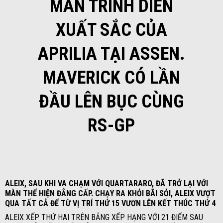
MÀN TRÌNH DIỄN
XUẤT SẮC CỦA
APRILIA TẠI ASSEN.
MAVERICK CÓ LẦN
ĐẦU LÊN BỤC CÙNG
RS-GP
ALEIX, SAU KHI VA CHẠM VỚI QUARTARARO, ĐÃ TRỞ LẠI VỚI
MÀN THỂ HIỆN ĐẲNG CẤP. CHẠY RA KHỎI BÃI SỎI, ALEIX VƯỢT
QUA TẤT CẢ ĐỂ TỪ VỊ TRÍ THỨ 15 VƯƠN LÊN KẾT THÚC THỨ 4
ALEIX XẾP THỨ HAI TRÊN BẢNG XẾP HẠNG VỚI 21 ĐIỂM SAU