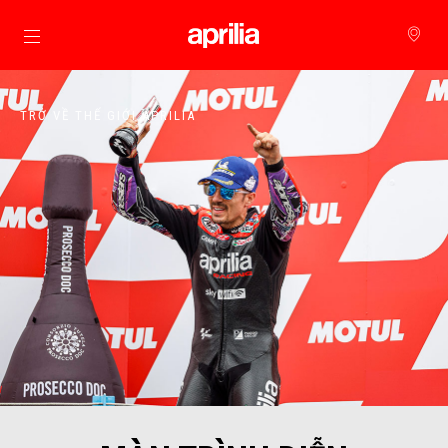
Đi đến bảng tin chính
TRỞ VỀ THẾ GIỚI APRILIA