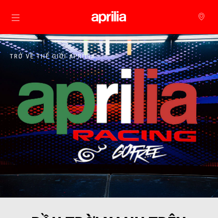
Đi đến bảng tin chính
TRỞ VỀ THẾ GIỚI APRILIA