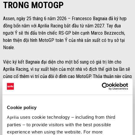
TRONG MOTOGP
Assen, ngày 25 tháng 6 năm 2026 – Francesco Bagnaia đã ký hợp
đồng bốn năm với Aprilia Racing bắt đầu từ năm 2027. Tay đua
người Ý sẽ thi đấu trên chiếc RS-GP bên cạnh Marco Bezzecchi,
hoàn thiện đội hình MotoGP toàn Ý của nhà sản xuất có trụ sở tại
Noale.
Việc ký kết Bagnaia đại diện cho một bổ sung có giá trị lớn cho
Aprilia Racing, vì sự xuất hiện của một nhà vô địch thế giới ba lần sẽ
củng cố thêm vị trí của đội ở đỉnh cao MotoGP. Thỏa thuận này cũng
xác nhận sự vững chắc của dự án Aprilia Racing trước những thay
đổi quy định kỹ thuật năm 2027, sẽ chứng kiến sự ra mắt của các
động cơ mới 850cc.
Cookie policy
Những con số của Francesco Bagnaia thật ấn tượng: kể từ khi ra
uses cookie technology – including from third
Aprilia
mắt Moto3 vào năm 2013, tay đua người Ý đã thể hiện tài năng xuất
parties – to provide visitors with the best possible
sắc và quyết tâm lớn — những phẩm chất đã giúp anh giành được ba
experience when using the website. For more
chức vô địch thế giới, một ở Moto2 vào năm 2018 và hai chức vô