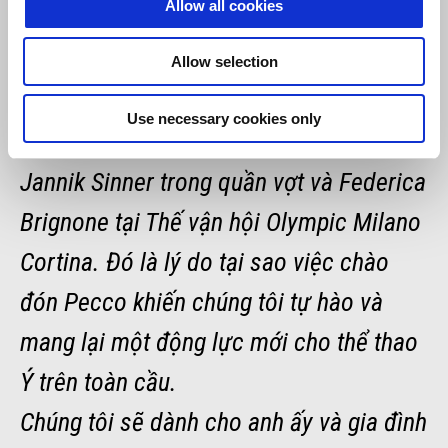
Allow all cookies
là một xác nhận về giá trị của thể thao Ý,
mà trong những tháng gần đây đã nổi bật
Allow selection
trên trường quốc tế nhờ những thành tích
Use necessary cookies only
của Kimi Antonelli trong Formula 1,
Jannik Sinner trong quần vợt và Federica
Brignone tại Thế vận hội Olympic Milano
Cortina. Đó là lý do tại sao việc chào
đón Pecco khiến chúng tôi tự hào và
mang lại một động lực mới cho thể thao
Ý trên toàn cầu.
Chúng tôi sẽ dành cho anh ấy và gia đình