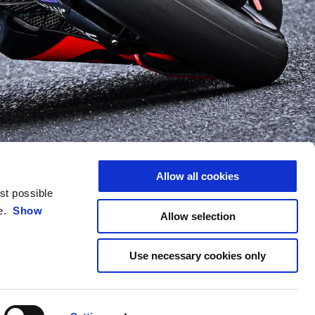
Allow all cookies
est possible
ce.
Show
Allow selection
Use necessary cookies only
HỆ
TẬP ĐOÀN PIAGGIO
c khách hàng
Tạp chí Wide
ách bảo mật
Tin tập đoàn