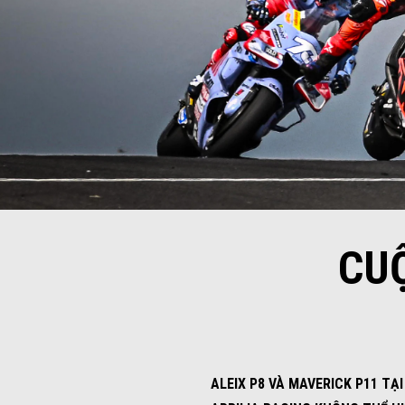
CUỘ
ALEIX P8 VÀ MAVERICK P11 TẠ