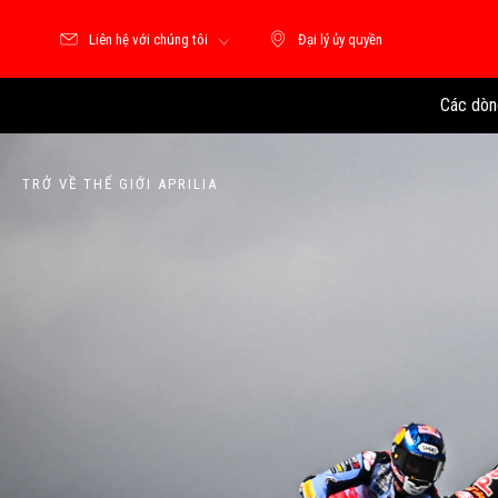
Liên hệ với chúng tôi
Đại lý ủy quyền
Đại lý ủy quyền
Các dòn
TRỞ VỀ THẾ GIỚI APRILIA