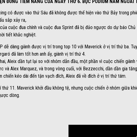
IỆN ĐÚNG TIỀM NĂNG CỦA NGÀY THỨ 6. BỤC PODIUM NẰM NGOÀI 
ing có được vào thứ Sáu đã không được thể hiện vào thứ Bảy trong phiê
ấu sắp xảy ra,.
 của cuộc đua chính và cuộc đua Sprint đã bị đảo ngược do dự báo Chủ
ời tiết khắc nghiệt.
dễ dàng giành được vị trí trong top 10 với Maverick ở vị trí thứ ba. Tu
argaró đã làm tốt hơn anh ấy, giành vị trí thứ 4.
hai, Aleix dần tụt lại so với nhóm dẫn đầu, một phần vì cuộc chiến giành v
arc và Alex Marquez, và trong vòng cuối, với Bezzecchi, dần dần gia tă
 chiến kéo dài đến tận vạch đích, Aleix đã về đích ở vị trí thứ tám.
trí thứ 11. Maverick khởi đầu không tệ, nhưng cuộc chiến ở nhóm giữa kh
ngược dòng.