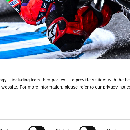
item
item
item
0
1
2
gy – including from third parties – to provide visitors with the b
website. For more information, please refer to our privacy noti
A
DỊCH VỤ KHÁCH HÀNG
LIÊN 
Bảo trì và bảo dưỡng
Chăm só
Lịch bảo dưỡng định kỳ
Chính s