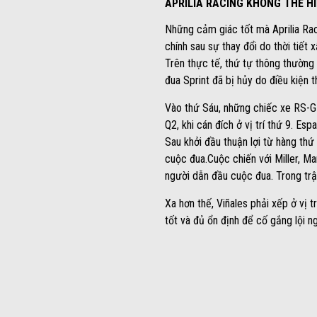
APRILIA RACING KHÔNG THỂ H
Những cảm giác tốt mà Aprilia Rac
chính sau sự thay đổi do thời tiết x
Trên thực tế, thứ tự thông thường
đua Sprint đã bị hủy do điều kiện th
Vào thứ Sáu, những chiếc xe RS-GP 
Q2, khi cán đích ở vị trí thứ 9. Esp
Sau khởi đầu thuận lợi từ hàng thứ 
cuộc đua.Cuộc chiến với Miller, M
người dẫn đầu cuộc đua. Trong trận
Xa hơn thế, Viñales phải xếp ở vị 
tốt và đủ ổn định để cố gắng lội 