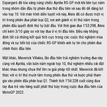
Espargaró đã tỏa sáng cùng chiếc Aprilia RS-GP mới khi liên tục nằm
trong nhóm dẫn đầu từ phiên đua thử đầu tiên và sau đó dễ dàng lọt
vào top 10. Với màn trình diễn tuyệt vời này, Aleix đã có được một vị
trí trong phiên đua phân loại Q2, nơi anh giành vị trí thứ năm trong
phiên đấu quyết định thứ tự bắt đầu. Với thời gian đua 1’53.298, Aleix
chỉ kém 3/10 giây so với tay đua ở vị trí đầu tiên. Điều này khẳng
định tất cả những kết quả tích cực trong các cuộc thử nghiệm mùa
đông và sự tiến bộ của chiếc RS-GP khiến anh tự tin cho phiên đua
chính thức đầu tiên.
Mặt khác, Maverick Viñales, lần đầu tiên trải nghiệm trường đua này
cùng với Aprilia, vẫn luôn nằm ngoài top 10, thử nghiệm nhiều cài đặt
khác nhau nhưng chưa thể tìm ra giải pháp tốt nhất. Maverick đã kết
thúc với vị trí thứ mười tám trong phiên đua thử và buộc phải tham
gia vào phiên đấu phân loại Q1. Thành tích 1’54.228 cuối cùng đưa
tay đua trẻ vào hàng xuất phát thứ bảy trong cuộc đua đầu tiên của
MotoGP 2022.