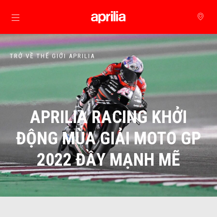
Đi đến bảng tin chính
TRỞ VỀ THẾ GIỚI APRILIA
APRILIA RACING KHỞI
ĐỘNG MÙA GIẢI MOTO GP
2022 ĐẦY MẠNH MẼ