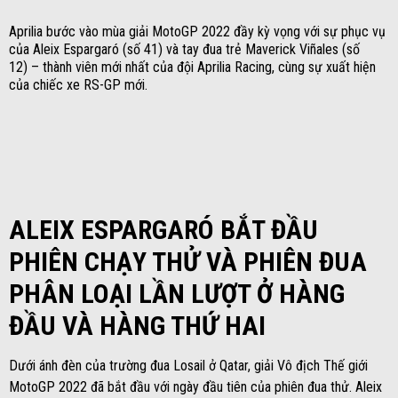
Aprilia bước vào mùa giải MotoGP 2022 đầy kỳ vọng với sự phục vụ
của Aleix Espargaró (số 41) và tay đua trẻ Maverick Viñales (số
12) – thành viên mới nhất của đội Aprilia Racing, cùng sự xuất hiện
của chiếc xe RS-GP mới.
ALEIX ESPARGARÓ BẮT ĐẦU
PHIÊN CHẠY THỬ VÀ PHIÊN ĐUA
PHÂN LOẠI LẦN LƯỢT Ở HÀNG
ĐẦU VÀ HÀNG THỨ HAI
Dưới ánh đèn của trường đua Losail ở Qatar, giải Vô địch Thế giới
MotoGP 2022 đã bắt đầu với ngày đầu tiên của phiên đua thử. Aleix