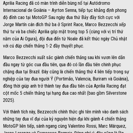
Aprilia Racing đã có màn trình diễn bùng nổ tại Autódromo
Internacional de Goiânia – Ayrton Senna, tiếp tục khẳng định phong
độ đỉnh cao tại MotoGP. Sau ngày đua thứ Bảy đầy tích cực với
Jorge Martín cán đích thứ ba ở Sprint Race, Marco Bezzecchi xếp
thứ tư và ba chiếc Aprilia góp mặt trong top 5 (cùng với vị trí thứ
năm của Ai Ogura), đội đua đến từ Noale đã kết thúc ngày Chủ nhật
với cú đúp chiến thắng 1-2 đầy thuyết phục.
Marco Bezzecchi xuất sắc giành chiến thắng sau khi vươn lên dẫn
đầu ngay từ góc cua đầu tiên, qua đó có lần đầu tiên chinh phục
chặng đua tại Brazil. Đây cũng là chiến thắng thứ 4 liên tiếp trong sự
nghiệp của tay đua người Ý (Portimão, Valencia, Buriram và Goiânia),
đồng thời giúp anh trở thành tay đua đầu tiên của Aprilia Racing đạt
cột mốc 5 chiến thắng tại hạng đua cao nhất (bao gồm Silverstone
2025).
Với thành tích này, Bezzecchi chính thức ghi tên mình vào danh sách
những tay đua vĩ đại của kỷ nguyên hiện đại khi giành 4 chiến thắng
MotoGP liên tiếp, sánh ngang cùng Valentino Rossi, Marc Márquez,