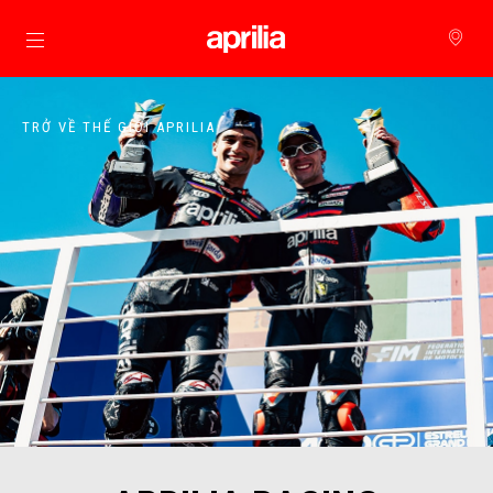
Đi đến bảng tin chính
TRỞ VỀ THẾ GIỚI APRILIA