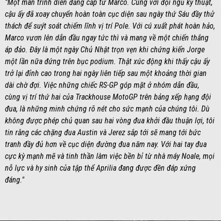
"Một màn trình diễn đẳng cấp từ Marco. Cùng với đội ngũ kỹ thuật,
cậu ấy đã xoay chuyển hoàn toàn cục diện sau ngày thứ Sáu đầy thử
thách để suýt soát chiếm lĩnh vị trí Pole. Với cú xuất phát hoàn hảo,
Marco vươn lên dẫn đầu ngay tức thì và mang về một chiến thắng
áp đảo. Đây là một ngày Chủ Nhật trọn vẹn khi chứng kiến Jorge
một lần nữa đứng trên bục podium. Thật xúc động khi thấy cậu ấy
trở lại đỉnh cao trong hai ngày liên tiếp sau một khoảng thời gian
dài chờ đợi. Việc những chiếc RS-GP góp mặt ở nhóm dẫn đầu,
cùng vị trí thứ hai của Trackhouse MotoGP trên bảng xếp hạng đội
đua, là những minh chứng rõ nét cho sức mạnh của chúng tôi. Dù
không được phép chủ quan sau hai vòng đua khởi đầu thuận lợi, tôi
tin rằng các chặng đua Austin và Jerez sắp tới sẽ mang tới bức
tranh đầy đủ hơn về cục diện đường đua năm nay. Với hai tay đua
cực kỳ mạnh mẽ và tinh thần làm việc bền bỉ từ nhà máy Noale, mọi
nỗ lực và hy sinh của tập thể Aprilia đang được đền đáp xứng
đáng."