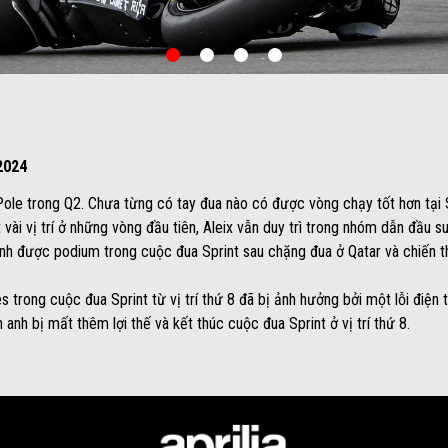
item
item
item
item
0
1
2
3
2024
 Pole trong Q2. Chưa từng có tay đua nào có được vòng chạy tốt hơn tại S
 vài vị trí ở những vòng đầu tiên, Aleix vẫn duy trì trong nhóm dẫn đầu 
 giành được podium trong cuộc đua Sprint sau chặng đua ở Qatar và chiến
 trong cuộc đua Sprint từ vị trí thứ 8 đã bị ảnh hưởng bởi một lỗi điện
 anh bị mất thêm lợi thế và kết thúc cuộc đua Sprint ở vị trí thứ 8.