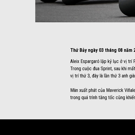
Item
Item
1
1
of
of
4
4
Thứ Bảy ngày 03 tháng 08 năm 
Aleix Espargaró lập kỷ lục ở vị trí
Trong cuộc đua Sprint, sau khi mất
vị trí thứ 3, đây là lần thứ 3 anh
Màn xuất phát của Maverick Viñales
trong quá trình tăng tốc cũng khiến
Tổng số lượng tem Kỳ đầu tiên