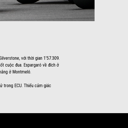
ilverstone, với thời gian 1'57.309.
suốt cuộc đua. Espargaró về đích ở
 thắng ở Montmeló.
 tử trong ECU. Thiếu cảm giác