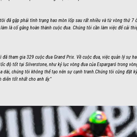
tôi đã gặp phải tình trạng hao mòn lốp sau rất nhiều và từ vòng thứ 7 
 làm là cố gắng hoàn thành cuộc đua. Chúng tôi cần làm việc để cải thi
vì đã tham gia 329 cuộc đua Grand Prix. Về cuộc đua, việc quản lý sự ha
ó tốc độ tốt tại Silverstone, như kỷ lục vòng đua của Espargaró trong v
 dài, chúng tôi không thể tạo nên sự cạnh tranh.Chúng tôi cũng đặt k
h diễn tốt nhất cho anh ấy."