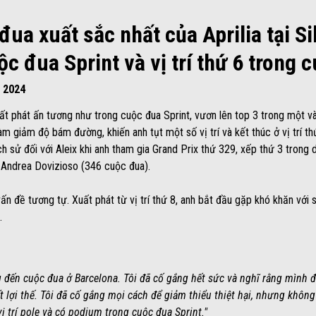
đua xuất sắc nhất của Aprilia tại Si
c đua Sprint và vị trí thứ 6 trong 
 2024
ất phát ấn tương như trong cuộc đua Sprint, vươn lên top 3 trong một và
m giảm độ bám đường, khiến anh tụt một số vị trí và kết thúc ở vị trí thứ
ch sử đối với Aleix khi anh tham gia Grand Prix thứ 329, xếp thứ 3 trong 
 Andrea Dovizioso (346 cuộc đua).
ấn đề tương tự. Xuất phát từ vị trí thứ 8, anh bắt đầu gặp khó khăn với
.
g đến cuộc đua ở Barcelona. Tôi đã cố gắng hết sức và nghĩ rằng mình 
lợi thế. Tôi đã cố gắng mọi cách để giảm thiểu thiệt hại, nhưng không đ
vị trí pole và có podium trong cuộc đua Sprint."