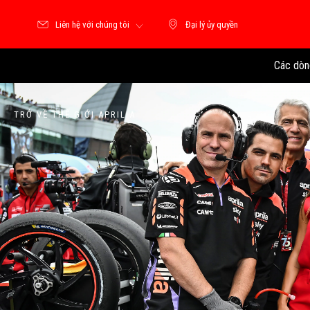
Liên hệ với chúng tôi
Đại lý ủy quyền
Đại lý ủy quyền
Các dòn
TRỞ VỀ THẾ GIỚI APRILIA