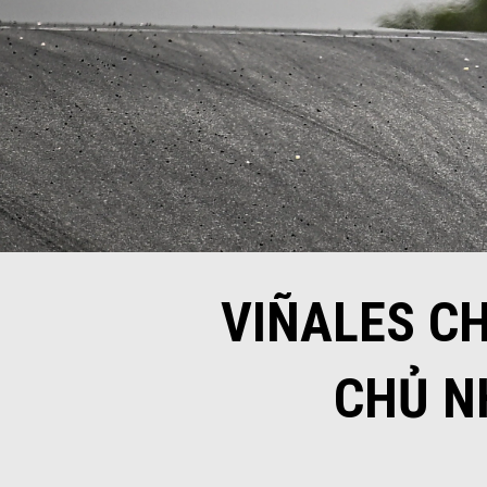
VIÑALES C
CHỦ N