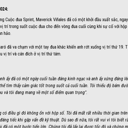
024:
ng Cuộc đua Sprint, Maverick Viñales đã có một khởi đầu xuất sắc, ngay l
ị trí trong suốt cuộc đua cho đến vòng đua cuối cùng khi sự cố với hộp 
àn hảo.
ró đã va chạm với một tay đua khác khiến anh rớt xuống vị trí thứ 19. T
 vị trí và cán đích ở vị trí thứ tám.
ì anh ấy đã có một ngày cuối tuần đáng kinh ngạc và anh ấy xứng đáng 
thể tìm thấy cảm giác tốt trong suốt cả cuối tuần. Tôi thiếu độ bám đườ
sau và tôi đang mang về một số điểm quan trọng".
g có điều gì đó không ổn với hộp số. Tôi đã mất rất nhiều thời gian trê
áng tiếc khi gặp vấn đề kỹ thuật. Dù sao đi nữa, tôi rất vui vì tôi biế
i đã có một bước tiến lớn. Chúng tôi đã lấy lại được tốc độ và chứng 