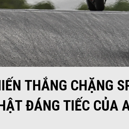
HIẾN THẮNG CHẶNG SP
HẬT ĐÁNG TIẾC CỦA A