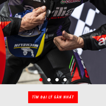
item
item
item
item
0
1
2
3
TÌM ĐẠI LÝ GẦN NHẤT