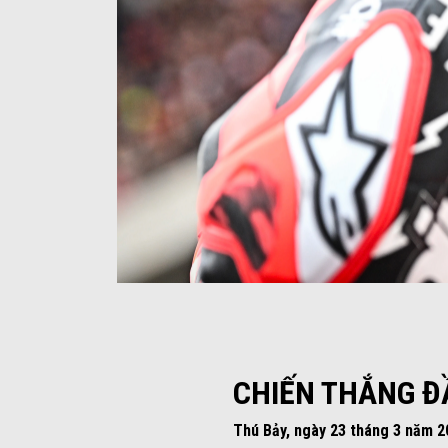
Item
Item
1
1
of
of
4
4
CHIẾN THẮNG ĐẦ
Thú Bảy, ngày 23 tháng 3 năm 2