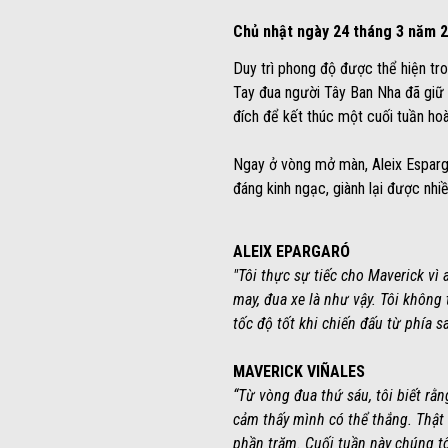
Chủ nhật ngày 24 tháng 3 năm 2
Duy trì phong độ được thể hiện tro
Tay đua người Tây Ban Nha đã giữ v
đích để kết thúc một cuối tuần ho
Ngay ở vòng mở màn, Aleix Esparga
đáng kinh ngạc, giành lại được nhiều
ALEIX EPARGARÓ
"Tôi thực sự tiếc cho Maverick v
may, đua xe là như vậy. Tôi không 
tốc độ tốt khi chiến đấu từ phía 
MAVERICK VIÑALES
“Từ vòng đua thứ sáu, tôi biết rằn
cảm thấy mình có thể thắng. Thật đ
phần trăm. Cuối tuần này chúng tô