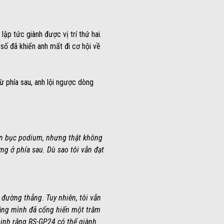
ập tức giành được vị trí thứ hai.
số đã khiến anh mất đi cơ hội về
ừ phía sau, anh lội ngược dòng
lên bục podium, nhưng thật không
ng ở phía sau. Dù sao tôi vẫn đạt
n đường thẳng. Tuy nhiên, tôi vẫn
t rằng mình đã cống hiến một trăm
minh rằng RS-GP24 có thể giành