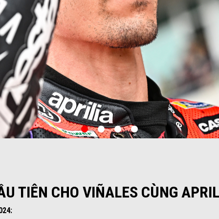
item
item
item
item
0
1
2
3
U TIÊN CHO VIÑALES CÙNG APRIL
024: