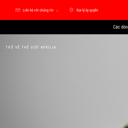
Liên hệ với chúng tôi
Đại lý ủy quyền
Đại lý ủy quyền
Các dòn
TRỞ VỀ THẾ GIỚI APRILIA