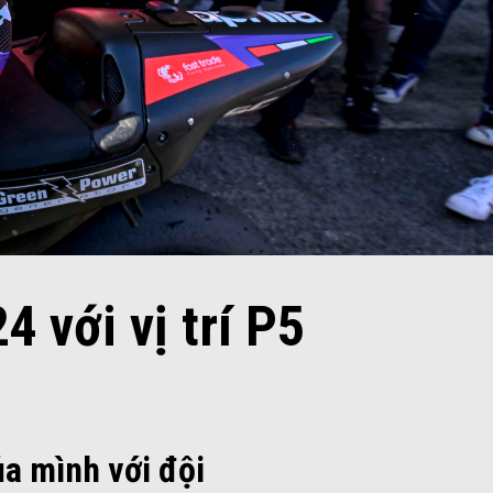
4 với vị trí P5
ủa mình với đội