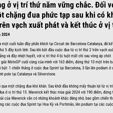
ng ở vị trí thứ năm vững chắc. Đối 
ột chặng đua phức tạp sau khi có 
 trên vạch xuất phát và kết thúc ở vị
m 2024
a một cuối tuần đầy phấn khích tại Circuit de Barcelona-Catalunya, đã k
 thứ 5 đầy kịch tính. Sau khi bắt đầu cuộc đua từ vị trí thứ 2 trên vạch xu
g và đầy nhiệt huyết, với vị trí thứ 4 bị tuột mất chỉ sau vòng áp chót. 
mùa giải MotoGP cuối cùng của mình với 163 điểm, đứng thứ 10 một trên 
 bật: 1 chiến thắng ở cuộc đua Sprint tại Barcelona, 3 lần lên podium ở 
ành pole tại Catalunya và Silverstone.
i qua một chặng đua khó khăn. Sau khởi đầu không mấy thuận lợi từ vị trí 
ua ở vị trí thứ 15. Maverick kết thúc mùa giải 2024 với 190 điểm, đứng
iải của Maverick vẫn có những khoảnh khắc đáng nhớ, bao gồm chiến thắ
ong các cuộc đua Sprint tại Hoa Kỳ và Portimão, lên podium tại các cuộ