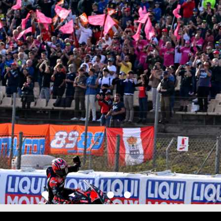
item
item
item
0
1
2