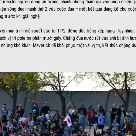
màn lội ngược dòng ấn tượng, nhanh chóng tham gia vào cuộc chiến già
c hiện vòng đua nhanh thứ 2 của cuộc đua – một kết quả đáng kể cho cuộc
g trước khi giải nghệ.
với màn trình diễn xuất sắc tại FP2, đứng đầu bảng xếp hạng. Tuy nhiên,
ỉ cách vị trí pole ba phần mười giây. Chặng đua nước rút của anh bị ảnh h
p những khó khăn, Maverick đã khôi phục một vài vị trí, kết thúc chặng đua