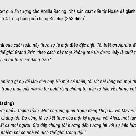
ết quả ấn tượng cho Aprilia Racing. Nhà sản xuất đến từ Noale đã giành 
 thứ 4 trong bảng xếp hạng Đội đua (353 điểm).
i qua cuối tuần này thực sự là một điều đặc biệt. Tôi biết ơn Aprilia, độ
hế giới Grand Prix theo cách này thật không thể tin được. Đây là cuối t
của tôi thực sự dâng trào.”
 những gì họ đã làm đến nay. Về mặt cá nhân, tôi rất hài lòng với mọi 
 trong mùa giải này và tôi nghĩ rằng chúng tôi nên tự hào về những cộ
Racing)
 với nhiều thăng trầm. Một chương quan trọng đang khép lại với Maveri
a chúng tôi. Đó cũng là sự kết thúc của một kỷ nguyên với Aleix, một t
tất cả mọi người. Giờ đây, chúng tôi hướng đến tương lai với sự háo h
nhiệm khi có nhà vô địch thế giới trong đội.”