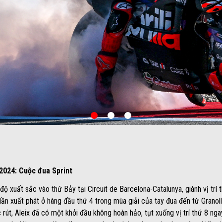
item
item
item
0
1
2
2024: Cuộc đua Sprint
ộ xuất sắc vào thứ Bảy tại Circuit de Barcelona-Catalunya, giành vị trí th
 lần xuất phát ở hàng đầu thứ 4 trong mùa giải của tay đua đến từ Granoll
rút, Aleix đã có một khởi đầu không hoàn hảo, tụt xuống vị trí thứ 8 ngay