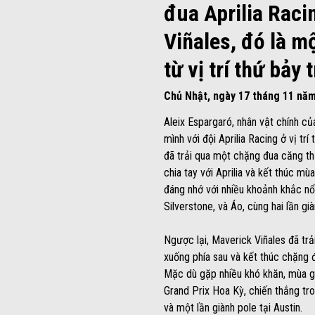
đua Aprilia Raci
Viñales, đó là m
từ vị trí thứ bảy
Chủ Nhật, ngày 17 tháng 11 nă
Aleix Espargaró, nhân vật chính củ
mình với đội Aprilia Racing ở vị trí
đã trải qua một chặng đua căng thẳn
chia tay với Aprilia và kết thúc 
đáng nhớ với nhiều khoảnh khắc nổi
Silverstone, và Áo, cùng hai lần gi
Ngược lại, Maverick Viñales đã trả
xuống phía sau và kết thúc chặng đ
Mặc dù gặp nhiều khó khăn, mùa g
Grand Prix Hoa Kỳ, chiến thắng tr
và một lần giành pole tại Austin.