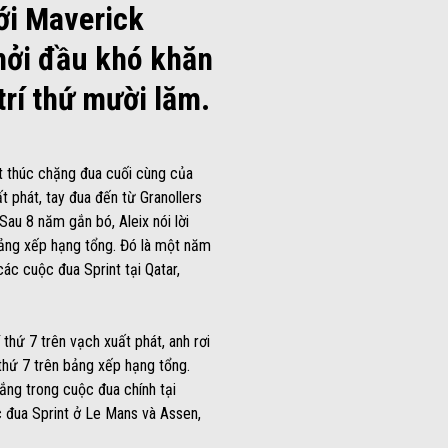
với Maverick
khởi đầu khó khăn
 trí thứ mười lăm.
ết thúc chặng đua cuối cùng của
ất phát, tay đua đến từ Granollers
Sau 8 năm gắn bó, Aleix nói lời
bảng xếp hạng tổng. Đó là một năm
các cuộc đua Sprint tại Qatar,
thứ 7 trên vạch xuất phát, anh rơi
 thứ 7 trên bảng xếp hạng tổng.
ng trong cuộc đua chính tại
c đua Sprint ở Le Mans và Assen,