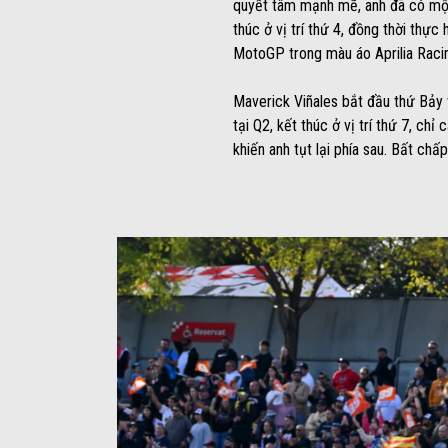
quyết tâm mạnh mẽ, anh đã có một 
thúc ở vị trí thứ 4, đồng thời thự
MotoGP trong màu áo Aprilia Racin
Maverick Viñales bắt đầu thứ Bảy 
tại Q2, kết thúc ở vị trí thứ 7, ch
khiến anh tụt lại phía sau. Bất chấ