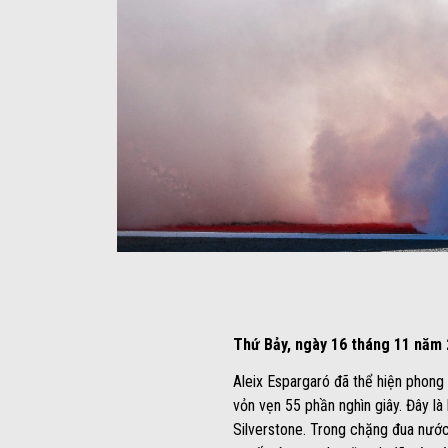
Item
Item
1
1
of
of
3
3
Thứ Bảy, ngày 16 tháng 11 năm 
Aleix Espargaró đã thể hiện phong đ
vỏn vẹn 55 phần nghìn giây. Đây là
Silverstone. Trong chặng đua nước 