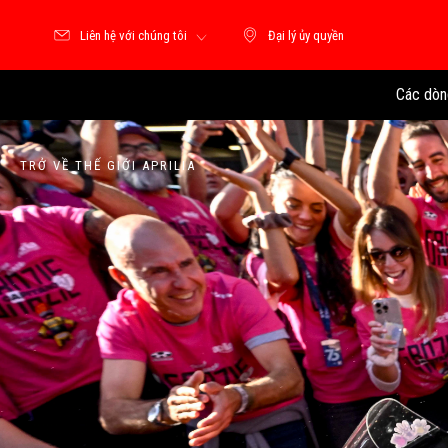
Liên hệ với chúng tôi
Đại lý ủy quyền
Đại lý ủy quyền
Các dòn
TRỞ VỀ THẾ GIỚI APRILIA