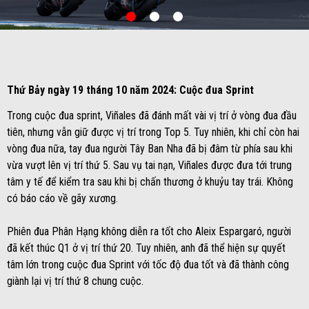
item
item
item
0
1
2
Item
Item
1
1
of
of
3
3
Thứ Bảy ngày 19 tháng 10 năm 2024: Cuộc đua Sprint
Trong cuộc đua sprint, Viñales đã đánh mất vài vị trí ở vòng đua đầu
tiên, nhưng vẫn giữ được vị trí trong Top 5. Tuy nhiên, khi chỉ còn hai
vòng đua nữa, tay đua người Tây Ban Nha đã bị đâm từ phía sau khi
vừa vượt lên vị trí thứ 5. Sau vụ tai nạn, Viñales được đưa tới trung
tâm y tế để kiểm tra sau khi bị chấn thương ở khuỷu tay trái. Không
có báo cáo về gãy xương.
Phiên đua Phân Hạng không diễn ra tốt cho Aleix Espargaró, người
đã kết thúc Q1 ở vị trí thứ 20. Tuy nhiên, anh đã thể hiện sự quyết
tâm lớn trong cuộc đua Sprint với tốc độ đua tốt và đã thành công
giành lại vị trí thứ 8 chung cuộc.