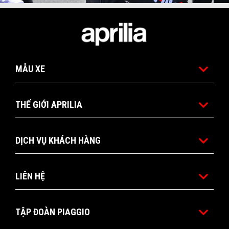
Item
Item
1
1
of
of
4
4
Tổng số lượng tem Kỳ đầu tiên
MẪU XE
THẾ GIỚI APRILIA
DỊCH VỤ KHÁCH HÀNG
LIÊN HỆ
TẬP ĐOÀN PIAGGIO