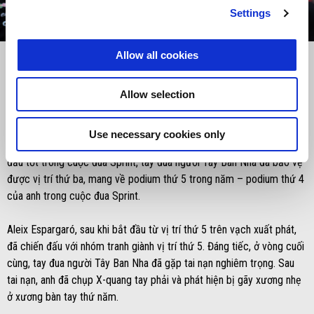
Settings
item
item
item
item
0
1
2
3
Item
Item
1
1
Allow all cookies
of
of
4
4
Allow selection
Thứ Bảy, 29 Tháng 6, 2024
Tiếp nối phong độ đã thể hiện vào thứ Sáu, Maverick Viñales kết
Use necessary cookies only
thúc phiên đua Phân hạng Q2 với vị trí xuất phát thứ 3. Sau một khởi
đầu tốt trong cuộc đua Sprint, tay đua người Tây Ban Nha đã bảo vệ
được vị trí thứ ba, mang về podium thứ 5 trong năm – podium thứ 4
của anh trong cuộc đua Sprint.
Aleix Espargaró, sau khi bắt đầu từ vị trí thứ 5 trên vạch xuất phát,
đã chiến đấu với nhóm tranh giành vị trí thứ 5. Đáng tiếc, ở vòng cuối
cùng, tay đua người Tây Ban Nha đã gặp tai nạn nghiêm trọng. Sau
tai nạn, anh đã chụp X-quang tay phải và phát hiện bị gãy xương nhẹ
ở xương bàn tay thứ năm.