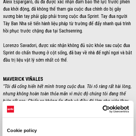
Aleix Espargaró, dù đã được xác nhận đảm bảo thể lực trước phiên
đua khởi động, đã không thể tham gia cuộc đua chính do bị gãy
xương bàn tay phải gặp phải trong cuộc đua Sprint. Tay đua người
Tây Ban Nha sẽ tiến hành liệu pháp từ trường để đẩy nhanh quá trình
hồi phục trước chặng đua tại Sachsenring.
Lorenzo Savadori, được xác nhận không đủ sức khỏe sau cuộc đua
Sprint do chấn thương ở cột sống, đã bay về nhà để nghỉ ngơi và bắt
đầu trị liệu vật lý sớm nhất có thể.
MAVERICK VIÑALES
"Tôi đã cống hiến hết mình trong cuộc đua. Tôi rõ ràng rất hài lòng,
nhưng không hoàn toàn thỏa mãn vì mức độ chúng tôi đang thể
hiện rất cao. Chiếc xe không ổn định và điều đó làm cho việc thay
đổi hướng trở nên khó khăn. Dù vậy, tôi nghĩ rằng RS-GP24 là chiếc
xe có tính cạnh tranh cao."
MASSIMO RIVOLA
Cookie policy