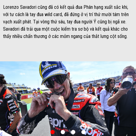
Lorenzo Savadori cũng đã có kết quả đua Phân hạng xuất sắc khi,
với tư cách là tay đua wild card, đã đứng ở vị trí thứ mười tám trên
vạch xuất phát. Tại vòng thứ sáu, tay đua người Ý cũng bị ngã xe.
Savadori đã trải qua một cuộc kiểm tra sơ bộ và kết quả khác cho
thấy nhiều chấn thương ở các mỏm ngang của thắt lưng cột sống.
item
item
item
item
0
1
2
3