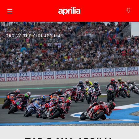
Đi đến bảng tin chính
TRỞ VỀ THẾ GIỚI APRILIA