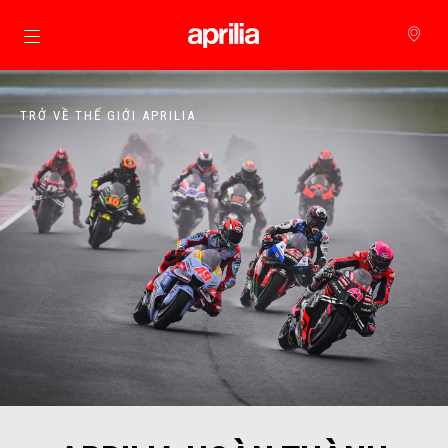
Đi đến bảng tin chính
TRỞ VỀ THẾ GIỚI APRILIA