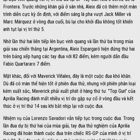
Frontera. Trước những khán giả ở sân nhà, Aleix đã có thêm một màn
trình diễn cực kỳ ổn định, với điểm sáng là pha vượt Jack Miller và
Marc Márquez ở vòng đua cuối, bù lại cho khởi đầu không tốt khiến
anh tụt lại vị trí thứ 5.
Nhờ lần thứ hai liên tiếp lên bục vinh quang và lần thứ ba trong mùa
giải sau chiến thắng tại Argentina, Aleix Espargaró hiện đứng thứ hai
trên bảng xếp hạng các tay đua với 82 điểm, kém người dẫn đầu
Fabio Quartararo 7 điểm.
Mặt khác, đối với Maverick Viñales, đây là một cuộc đua khó khăn.
Dù đã có màn thể hiện tốt ở phiên đua thử, nhưng với phiên phân loại
kém xuất sắc, Maverick phải xuất phát ở hàng thứ tư. "Top Gun" của
Aprilia Racing đánh mất nhiều vị trí do gặp sự cố ở vòng đầu và kết
thúc ở vị trí thứ 14 sau khi bắt nhịp lại với cuộc đua.
Nhiệm vụ của Lorenzo Savadori vẫn tiếp tục trong cuộc đua. Trong
lần đua dự bị thứ hai của mùa giải, tay đua thử nghiệm của Aprilia
Racing đã hoàn thành cuộc đua trên chiếc RS-GP của mình ở vị trí