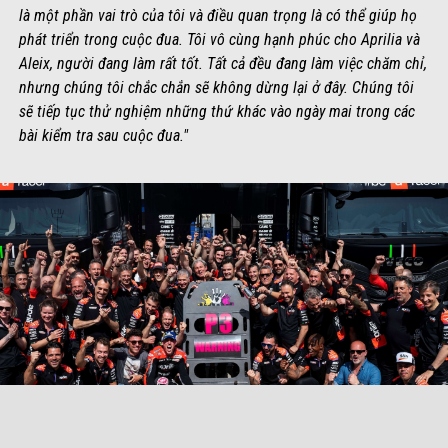
là một phần vai trò của tôi và điều quan trọng là có thể giúp họ
phát triển trong cuộc đua. Tôi vô cùng hạnh phúc cho Aprilia và
Aleix, người đang làm rất tốt. Tất cả đều đang làm việc chăm chỉ,
nhưng chúng tôi chắc chắn sẽ không dừng lại ở đây. Chúng tôi
sẽ tiếp tục thử nghiệm những thứ khác vào ngày mai trong các
bài kiểm tra sau cuộc đua."
item
item
item
item
item
item
item
0
1
2
3
4
5
6
Item
Item