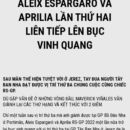
ALEIX ESPARGARÓ VÀ
APRILIA LẦN THỨ HAI
LIÊN TIẾP LÊN BỤC
VINH QUANG
SAU MÀN THỂ HIỆN TUYỆT VỜI Ở JEREZ, TAY ĐUA NGƯỜI TÂY
BAN NHA ĐẠT ĐƯỢC VỊ TRÍ THỨ BA CHUNG CUỘC CÙNG CHIẾC
RS-GP.
DÙ GẶP VẤN ĐỀ Ở NHỮNG VÒNG ĐẦU, MAVERICK VIÑALES VẪN
GIÀNH LẠI CÁC THỨ HẠNG VÀ KẾT THÚC VỚI 2 ĐIỂM.
Chỉ một tuần sau vị trí thứ ba mà anh giành được tại GP Bồ Đào Nha
ở Portimão, Aleix Espargaró và Aprilia RS-GP 2022 một lần nữa trở
lại bục vinh quang với vị trí thứ ba tại GP Tây Ban Nha ở Jerez de la