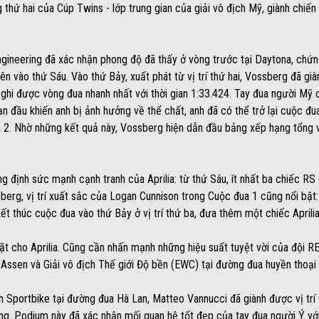
thứ hai của Cúp Twins - lớp trung gian của giải vô địch Mỹ, giành chiến 
gineering đã xác nhận phong độ đã thấy ở vòng trước tại Daytona, chứn
iên vào thứ Sáu. Vào thứ Bảy, xuất phát từ vị trí thứ hai, Vossberg đã g
 ghi được vòng đua nhanh nhất với thời gian 1:33.424. Tay đua người M
ạn đầu khiến anh bị ảnh hưởng về thể chất, anh đã có thể trở lại cuộc đu
đua 2. Nhờ những kết quả này, Vossberg hiện dẫn đầu bảng xếp hạng tổng 
ng định sức mạnh cạnh tranh của Aprilia: từ thứ Sáu, ít nhất ba chiếc R
erg, vị trí xuất sắc của Logan Cunnison trong Cuộc đua 1 cũng nổi bật: x
 thúc cuộc đua vào thứ Bảy ở vị trí thứ ba, đưa thêm một chiếc Aprilia
mặt cho Aprilia. Cũng cần nhấn mạnh những hiệu suất tuyệt vời của đội R
i Assen và Giải vô địch Thế giới Độ bền (EWC) tại đường đua huyền thoại
h Sportbike tại đường đua Hà Lan, Matteo Vannucci đã giành được vị trí 
g. Podium này đã xác nhận mối quan hệ tốt đẹp của tay đua người Ý vớ