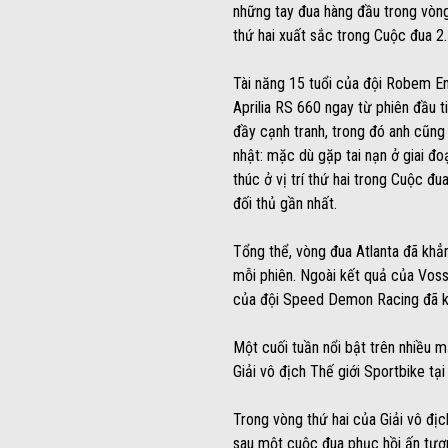
những tay đua hàng đầu trong vòng 
thứ hai xuất sắc trong Cuộc đua 2.
Tài năng 15 tuổi của đội Robem En
Aprilia RS 660 ngay từ phiên đầu t
đầy cạnh tranh, trong đó anh cũng
nhật: mặc dù gặp tai nạn ở giai đo
thúc ở vị trí thứ hai trong Cuộc 
đối thủ gần nhất.
Tổng thể, vòng đua Atlanta đã khẳ
mỗi phiên. Ngoài kết quả của Vossb
của đội Speed Demon Racing đã kết
Một cuối tuần nổi bật trên nhiều 
Giải vô địch Thế giới Sportbike tạ
Trong vòng thứ hai của Giải vô địc
sau một cuộc đua phục hồi ấn tượn