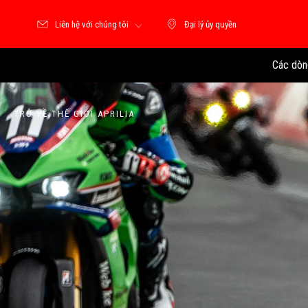
Liên hệ với chúng tôi
Đại lý ủy quyền
Đại lý ủy quyền
Các dòn
TRỞ VỀ THẾ GIỚI APRILIA