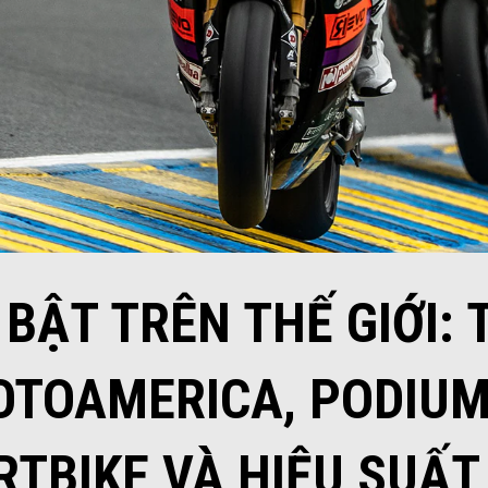
 BẬT TRÊN THẾ GIỚI
TOAMERICA, PODIUM
TBIKE VÀ HIỆU SUẤ