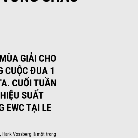
MÙA GIẢI CHO
G CUỘC ĐUA 1
A. CUỐI TUẦN
 HIỆU SUẤT
G EWC TẠI LE
, Hank Vossberg là một trong