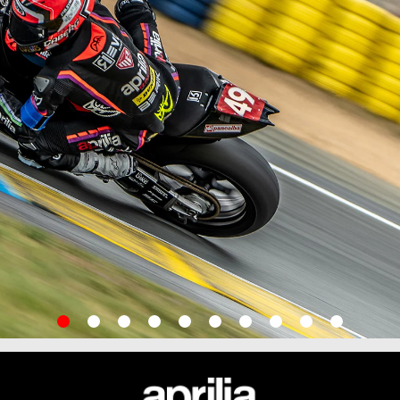
item
item
item
item
item
item
item
item
item
item
0
1
2
3
4
5
6
7
8
9