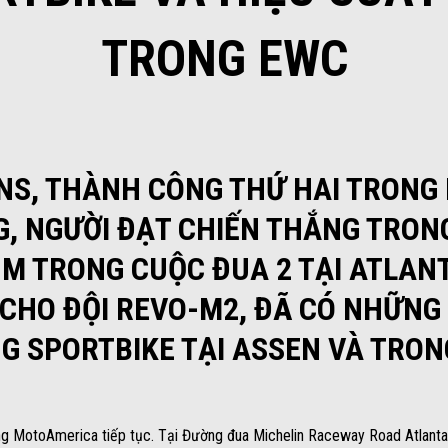
TRONG EWC
NS, THÀNH CÔNG THỨ HAI TRONG 
, NGƯỜI ĐẠT CHIẾN THẮNG TRON
UM TRONG CUỘC ĐUA 2 TẠI ATLANT
 CHO ĐỘI REVO-M2, ĐÃ CÓ NHỮNG
G SPORTBIKE TẠI ASSEN VÀ TRON
ong MotoAmerica tiếp tục. Tại Đường đua Michelin Raceway Road Atlanta