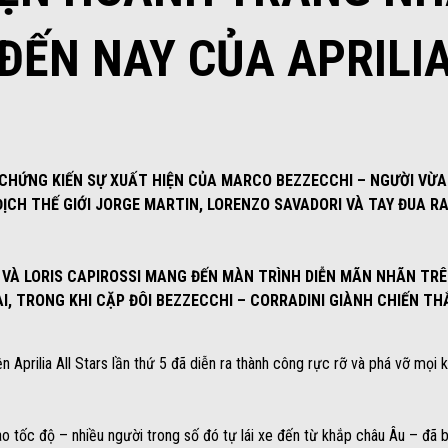
ĐẾN NAY CỦA APRILI
 CHỨNG KIẾN SỰ XUẤT HIỆN CỦA MARCO BEZZECCHI – NGƯỜI VỪA
ỊCH THẾ GIỚI JORGE MARTIN, LORENZO SAVADORI VÀ TAY ĐUA R
 VÀ LORIS CAPIROSSI MANG ĐẾN MÀN TRÌNH DIỄN MÃN NHÃN TR
I, TRONG KHI CẶP ĐÔI BEZZECCHI – CORRADINI GIÀNH CHIẾN T
Aprilia All Stars lần thứ 5 đã diễn ra thành công rực rỡ và phá vỡ mọi 
ao tốc độ – nhiều người trong số đó tự lái xe đến từ khắp châu Âu – đã