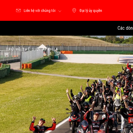
Liên hệ với chúng tôi
Đại lý ủy quyền
Đại lý ủy quyền
Các dòn
TRỞ VỀ THẾ GIỚI APRILIA