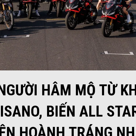
 NGƯỜI HÂM MỘ TỪ K
ISANO, BIẾN ALL STA
IỆN HOÀNH TRÁNG NH