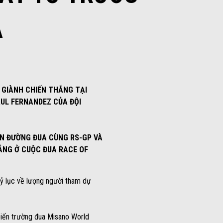
A
 GIÀNH CHIẾN THẮNG TẠI
AUL FERNANDEZ CỦA ĐỘI
ÊN ĐƯỜNG ĐUA CÙNG RS-GP VÀ
HẮNG Ở CUỘC ĐUA RACE OF
kỷ lục về lượng người tham dự
 biến trường đua Misano World