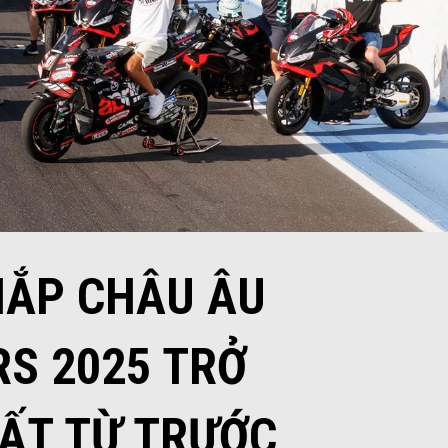
HẮP CHÂU ÂU
RS 2025 TRỞ
ẤT TỪ TRƯỚC