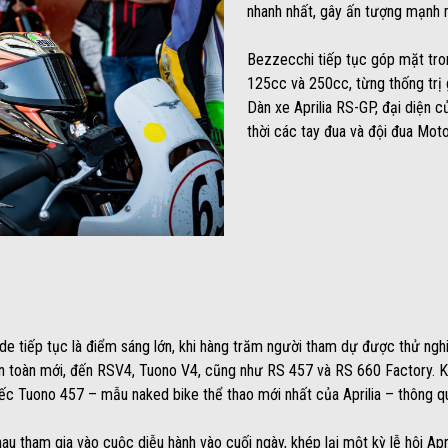
nhanh nhất, gây ấn tượng mạnh 
Bezzecchi tiếp tục góp mặt tron
125cc và 250cc, từng thống trị g
Dàn xe Aprilia RS-GP, đại diện c
thời các tay đua và đội đua Mo
de tiếp tục là điểm sáng lớn, khi hàng trăm người tham dự được thử ngh
 toàn mới, đến RSV4, Tuono V4, cũng như RS 457 và RS 660 Factory. Kế
ếc Tuono 457 – mẫu naked bike thể thao mới nhất của Aprilia – thông q
au tham gia vào cuộc diễu hành vào cuối ngày, khép lại một kỳ lễ hội Apr