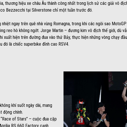
lia, thương hiệu xe châu Âu thành công nhất trong lịch sử các giải vô địch
co Bezzecchi tại Silverstone chỉ một tuần trước đó.
nhiệt ngay trên quê nhà vùng Romagna, trong khi các ngôi sao MotoGP c
 reo hò không ngớt. Jorge Martin – đương kim vô địch thế giới, dù vẫn
hi xuất hiện trên đường đua vào thứ Bảy, thực hiện những vòng chạy đầu
sau đó là chiếc superbike đỉnh cao RSV4.
không khí suốt ngày dài, mang
t động chính.
 “Race of Stars” – cuộc đua cặp
Aprilia RS 660 Factory cạnh