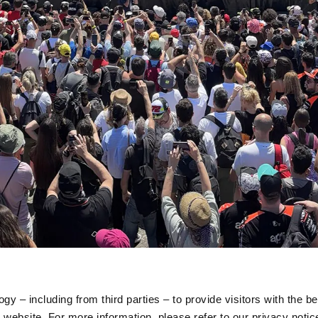
item
item
item
item
item
item
item
item
0
1
2
3
4
5
6
7
gy – including from third parties – to provide visitors with the b
website. For more information, please refer to our privacy noti