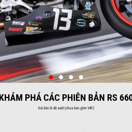
item
item
item
item
0
1
2
3
KHÁM PHÁ CÁC PHIÊN BẢN RS 66
Giá bán lẻ đề xuất (chưa bao gồm VAT)