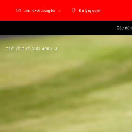
Liên hệ với chúng tôi
Đại lý ủy quyền
Đại lý ủy quyền
Các dòn
TRỞ VỀ THẾ GIỚI APRILIA