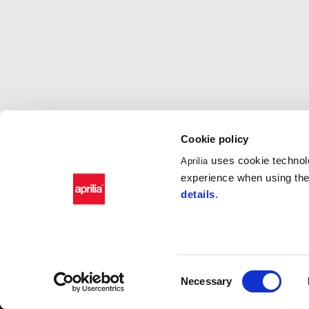
Cookie policy
uses cookie technolo
Aprilia
experience when using the 
Tổng số lượng tem Kỳ đầu tiên
details
.
MẪU XE
THẾ GIỚI APRILI
RSV4
Tin tức
Consent
Tuono V4
Wide Magazine
Necessary
RS 660
#bearacer club
Selection
Tuono 660