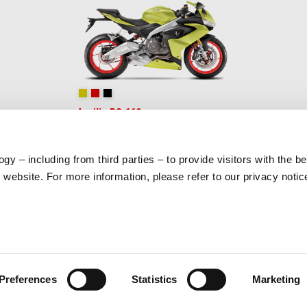
Acid Gold
Lava Red
Apex Black
Aprilia RS 660
₫ 485,000,000
gy – including from third parties – to provide visitors with the b
website. For more information, please refer to our privacy noti
A
DỊCH VỤ KHÁCH HÀNG
LIÊN 
Bảo trì và bảo dưỡng
Chăm só
Lịch bảo dưỡng định kỳ
Chính s
Preferences
Statistics
Marketing
Phụ tùng chính hãng