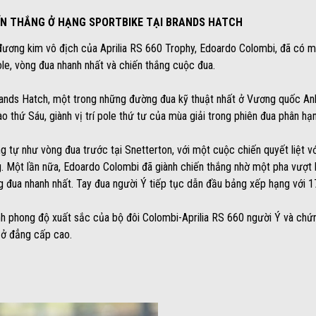
ẾN THẮNG Ở HẠNG SPORTBIKE TẠI BRANDS HATCH
ơng kim vô địch của Aprilia RS 660 Trophy, Edoardo Colombi, đã có một
ole, vòng đua nhanh nhất và chiến thắng cuộc đua.
Brands Hatch, một trong những đường đua kỹ thuật nhất ở Vương quốc An
ào thứ Sáu, giành vị trí pole thứ tư của mùa giải trong phiên đua phân hạ
g tự như vòng đua trước tại Snetterton, với một cuộc chiến quyết liệt v
g. Một lần nữa, Edoardo Colombi đã giành chiến thắng nhờ một pha vượ
g đua nhanh nhất. Tay đua người Ý tiếp tục dẫn đầu bảng xếp hạng với 1
h phong độ xuất sắc của bộ đôi Colombi-Aprilia RS 660 người Ý và chứng
ẻ ở đẳng cấp cao.