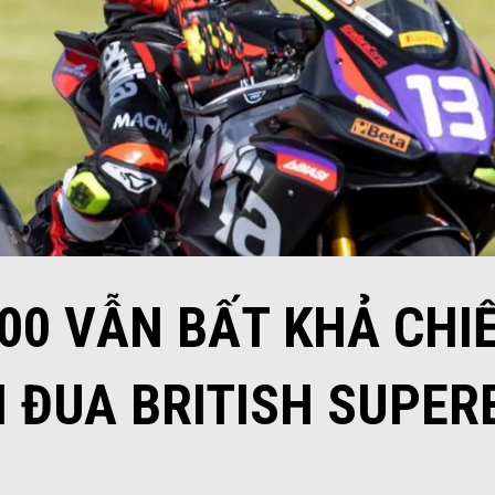
600 VẪN BẤT KHẢ CHI
I ĐUA BRITISH SUPER