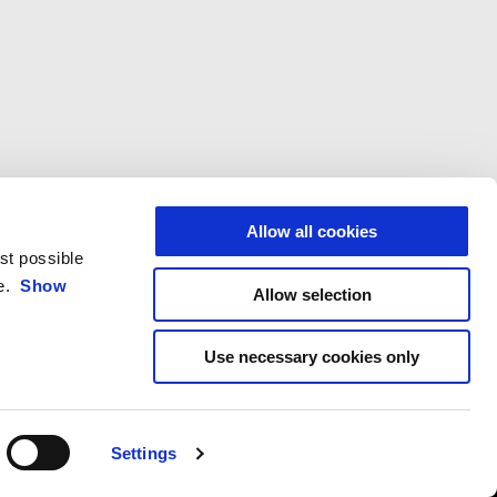
Allow all cookies
est possible
ce.
Show
Allow selection
Use necessary cookies only
HỆ
TẬP ĐOÀN PIAGGIO
c khách hàng
Tạp chí Wide
ách bảo mật
Tin tập đoàn
Settings
Accessibility declaration