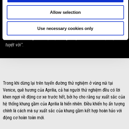
và mang lại cho động cơ sự linh hoạt, đến mức bạn có thể tận
hưởng sự thoải mái trên nhiều con đường chỉ với số 3. Từ sau
Allow selection
8.000 vòng/phút, có một sự thay đổi đầy phấn khích trong "nhịp
điệu" chạy xe của bạn như trong một cuộc đua khi đồng hồ tua
Use necessary cookies only
lên đến ngưỡng 11.200 vòng/ phút, khi bạn liên tục sang số ở
tốc độ ánh sáng nhờ một hệ thống chuyển số nhanh thực sự
tuyệt vời".
Trong khi dừng lại trên tuyến đường thử nghiệm ở vùng núi tại
Venice, quê hương của Aprilia, cả hai người thử nghiệm đều có lời
khen ngợi về động cơ xe trước hết, bởi họ cho rằng sự xuất sắc của
hệ thống khung gầm của Aprilia là hiển nhiên. Điều khiến họ ấn tượng
chính là cách mà sự xuất sắc của khung gầm kết hợp hoàn hảo với
động cơ hoàn toàn mới.