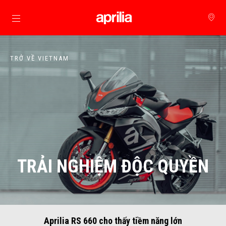
Đi đến bảng tin chính
TRỞ VỀ VIETNAM
TRẢI NGHIỆM ĐỘC QUYỀN
Aprilia RS 660 cho thấy tiềm năng lớn