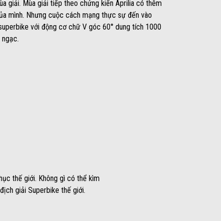
ùa giải. Mùa giải tiếp theo chứng kiến Aprilia có thêm
của mình. Nhưng cuộc cách mạng thực sự đến vào
uperbike với động cơ chữ V góc 60° dung tích 1000
h ngạc.
ục thế giới. Không gì có thể kìm
ịch giải Superbike thế giới.