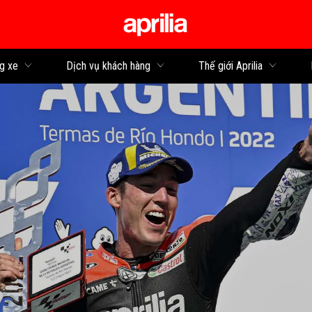
Đi đến bảng tin
g xe
Dịch vụ khách hàng
Thế giới Aprilia