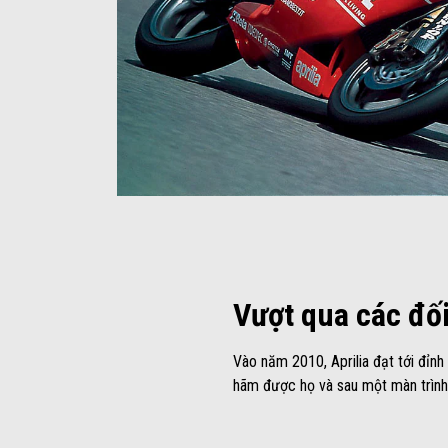
Vượt qua các đối
Vào năm 2010, Aprilia đạt tới đỉn
hãm được họ và sau một màn trình d