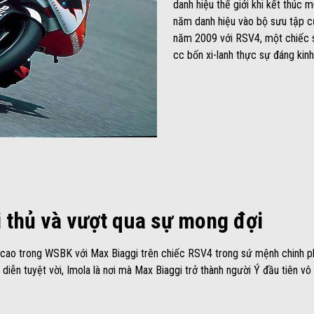
danh hiệu thế giới khi kết thúc m
năm danh hiệu vào bộ sưu tập 
năm 2009 với RSV4, một chiếc s
cc bốn xi-lanh thực sự đáng kin
 thủ và vượt qua sự mong đợi
h cao trong WSBK với Max Biaggi trên chiếc RSV4 trong sứ mệnh chinh ph
iễn tuyệt vời, Imola là nơi mà Max Biaggi trở thành người Ý đầu tiên vô đ