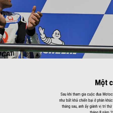
Một c
Sau khi tham gia cuộc đua Motocr
như bất khả chiến bại ở phân khúc 
tháng sau, anh ấy giành vị trí th
tháng 8 năm 19