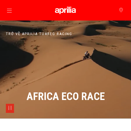
Đi đến bảng tin chính
TRỞ VỀ APRILIA TUAREG RACING
AFRICA ECO RACE
pause