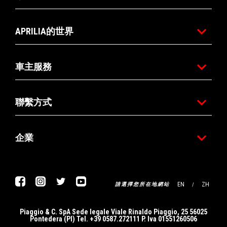
APRILIA的世界
車主服務
聯繫方式
企業
Facebook
Instagram
Twitter
Youtube
EN
ZH
請選擇您所在地網站
Piaggio & C. SpA Sede legale Viale Rinaldo Piaggio, 25 56025
Pontedera (PI) Tel. +39 0587.272111 P. Iva 01551260506