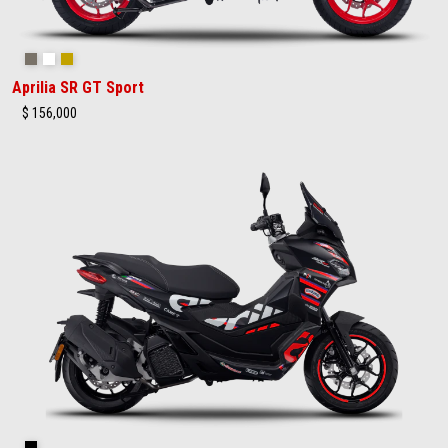
Savana Grey
Space White
Street Gold
Aprilia SR GT Sport
$ 156,000
GP Replica