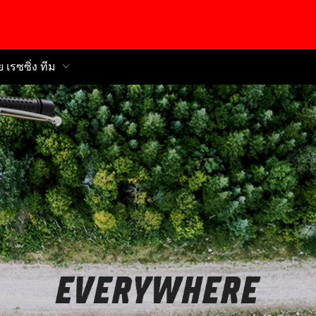
ย เรซซิ่ง ทีม