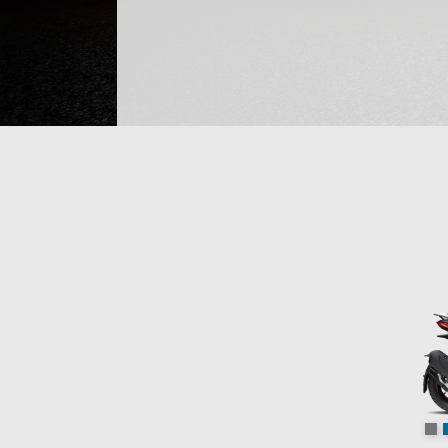
Item
1
of
2
St