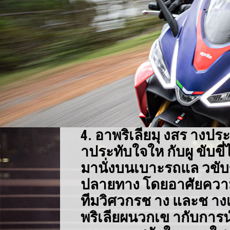
4. อาพริเลียมุ งสร างป
าประทับใจให กับผู ขับขี
มานั่งบนเบาะรถแล วขับข
ปลายทาง โดยอาศัยคว
ทีมวิศวกรช าง และช า
พริเลียผนวกเข ากับการ