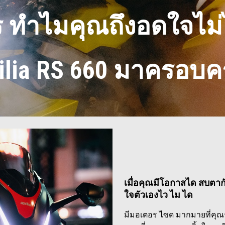
ร ทำไมคุณถึงอดใจไม
ilia RS 660 มาครอบ
เมื่อคุณมีโอกาสได สบตาก
ใจตัวเองไว ไม ได
มีมอเตอร ไซด มากมายที่คุณ