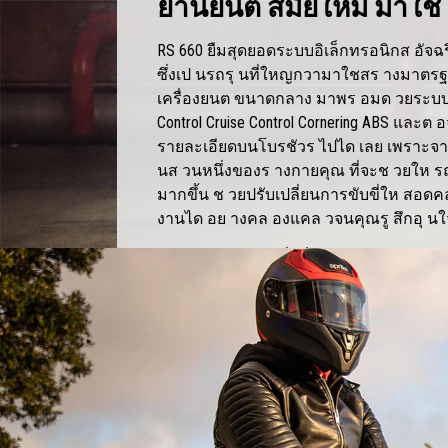
ยานยนต สมัยใหม มาใช
RS 660 ยืมสุดยอดระบบอิเล็กทรอนิกส อัจ
ซึ่งเป นรถรุ นที่ใหญกวามาใชสร างมาตร
เครื่องยนต ขนาดกลาง มาพร อมด วยระบบ E
Control Cruise Control Cornering ABS และต
รายละเอียดบนโบรชัวร ไปได เลย เพราะจาก
นส วนหนึ่งของร างกายคุณ ที่จะช วยให
มากขึ้น ช วยปรับเปลี่ยนการขับขี่ให สอ
งานได อย างคล องแคล วจนคุณรู สึกอุ นใจที
การมีแต ร างกายที่แข็งแกร ง แต ขาดความ
วใช ไหม แต สำหรับ RS 660 มีทั้งสองอย าง
มาสัมผัส