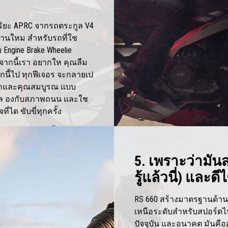
ฉริยะ APRC จากรถตระกูล V4
ฐานใหม สำหรับรถที่ใช
ngine Brake Wheelie
 อจากนี้เรา อยากให คุณลืม
นี้ไป ทุกฟีเจอร จะกลายเป
 รถและคุณสมบูรณ แบบ
ดคล องกับสภาพถนน และใช
่ได ขับขี่ทุกครั้ง
เฉลียดฉลาด นั้นดีจรึงแล
 ถ าไม เชื่อเราท าให คุณ
5. เพราะว่ามั
รู้แล้วนี่) และ
RS 660 สร้างมาตรฐานด้า
เหนือระดับสำหรับสปอร์ตไบ
ปัจจุบัน และอนาคต มันคือส