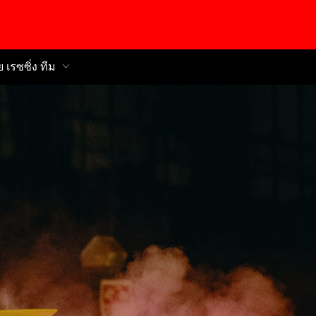
ย เรซซิ่ง ทีม