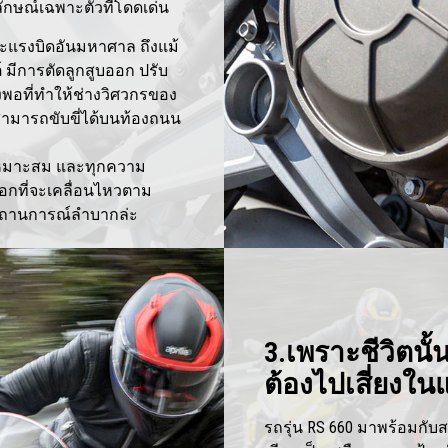
กลักษณ์เฉพาะตัวที่โดดเด่น
และแรงบิดอันมหาศาล ถึงแม้
์ มีการตัดลูกสูบออก ปรับ
ยงพอที่ทำให้ช่างวิศวกรของ
อสามารถขับขี่ได้บนท้องถนน
ี่เหมาะสม และทุกความ
ือกที่จะเคลื่อนไหวตาม
นสถานการณ์ลำบากล่ะ
3.เพราะชีวิตนั้นช
ต้องไปเสี่ยงใน
รถรุ่น RS 660 มาพร้อมกับสว