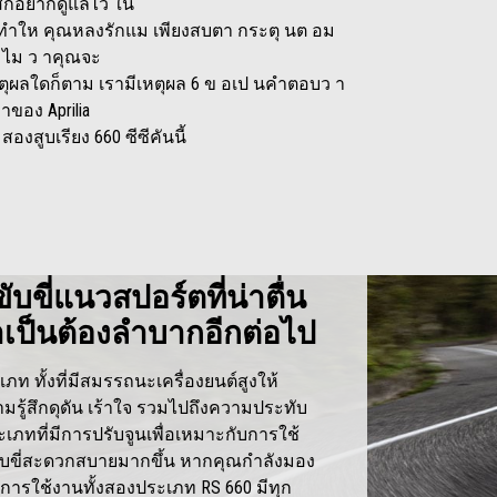
 สึกอยากดูแลไว ใน
ทำให คุณหลงรักแม เพียงสบตา กระตุ นต อม
 ไม ว าคุณจะ
ผลใดก็ตาม เรามีเหตุผล 6 ข อเป นคำตอบว า
าของ Aprilia
องสูบเรียง 660 ซีซีคันนี้
บขี่แนวสปอร์ตที่น่าตื่น
จำเป็นต้องลำบากอีกต่อไป
ภท ทั้งที่มีสมรรถนะเครื่องยนต์สูงให้
รู้สึกดุดัน เร้าใจ รวมไปถึงความประทับ
ภทที่มีการปรับจูนเพื่อเหมาะกับการใช้
ับขี่สะดวกสบายมากขึ้น หากคุณกำลังมอง
การใช้งานทั้งสองประเภท RS 660 มีทุก