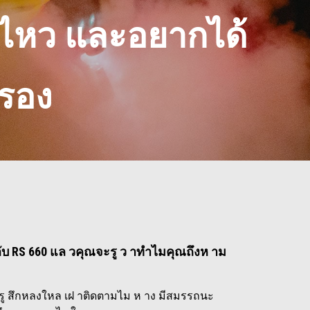
่ไหว และอยากได้
ครอง
ับ RS 660 แล วคุณจะรู ว าทำไมคุณถึงห าม
รู สึกหลงใหล เฝ าติดตามไม ห าง มีสมรรถนะ