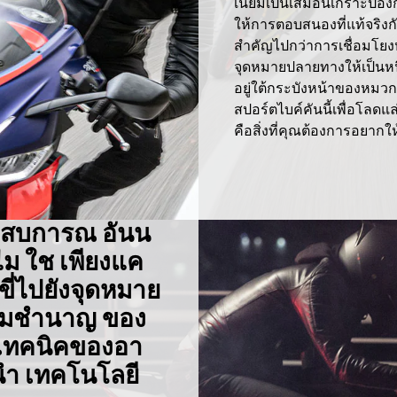
เนียมเป็นเสมือนเกราะป้องก
ให้การตอบสนองที่แท้จริงกับผ
สำคัญไปกว่าการเชื่อมโยง
จุดหมายปลายทางให้เป็นหนึ
อยู่ใต้กระบังหน้าของหมวกก
สปอร์ตไบค์คันนี้เพื่อโลด
คือสิ่งที่คุณต้องการอยากให
ระสบการณ อันน
่ไม ใช เพียงแค
ี่ไปยังจุดหมาย
ามชำนาญ ของ
งเทคนิคของอา
นำ เทคโนโลยี