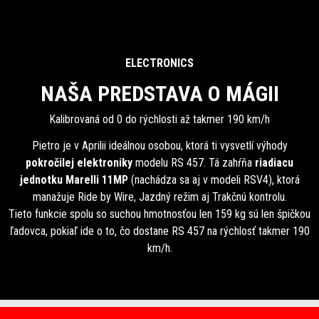
ELECTRONICS
NAŠA PREDSTAVA O MÁGII
Kalibrovaná od 0 do rýchlosti až takmer 190 km/h
Pietro je v Aprilii ideálnou osobou, ktorá ti vysvetlí výhody
pokročilej elektroniky
modelu RS 457. Tá zahŕňa
riadiacu
jednotku Marelli 11MP
(nachádza sa aj v modeli RSV4), ktorá
manažuje Ride by Wire, Jazdný režim aj Trakčnú kontrolu.
Tieto funkcie spolu so suchou hmotnosťou len 159 kg sú len špičkou
ľadovca, pokiaľ ide o to, čo dostane RS 457 na rýchlosť takmer 190
km/h.