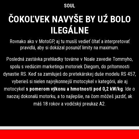
SOUL
ČOKOĽVEK NAVYŠE BY UŹ BOLO
ILEGÁLNE
Rovnako ako v MotoGP, aj tu musíš vedieť čítať a interpretovať
pravidlá, aby si dokázal posunúť limity na maximum.
Posledná zastávka prehliadky továrne v Noale zavedie Tommyho,
spolu s vedúcim marketingu motoriek Diegom, do prítomnosti
dynastie RS. Keď sa zamiluješ do pretekárskej duše modelu RS 457,
vyberieš si nielen najvýkonnejší motocykel v kategórii, ale aj
motocykel
s pomerom výkonu a hmotnosti pod 0,2 kW/kg
. Ide o
naozaj dokonalú motorku, a to najlepšie, na čom môžeš jazdiť, ak
máš 18 rokov a vodičský preukaz A2.