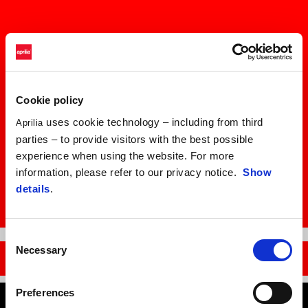
Cookie policy
uses cookie technology – including from third
Aprilia
parties – to provide visitors with the best possible
experience when using the website. For more
information, please refer to our privacy notice.
Show
details
.
Item
Item
Consent
1
1
of
of
Necessary
Selection
1
1
OBJAV RS 457
Preferences