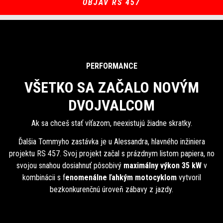
OBJAV RS 457
PERFORMANCE
VŠETKO SA ZAČALO NOVÝM
DVOJVALCOM
Ak sa chceš stať víťazom, neexistujú žiadne skratky.
Ďalšia Tommyho zastávka je u Alessandra, hlavného inžiniera
projektu RS 457. Svoj projekt začal s prázdnym listom papiera, no
svojou snahou dosiahnuť pôsobivý
maximálny výkon 35 kW
v
kombinácii s f
enomenálne ľahkým motocyklom
vytvoril
bezkonkurenčnú úroveň zábavy z jazdy.