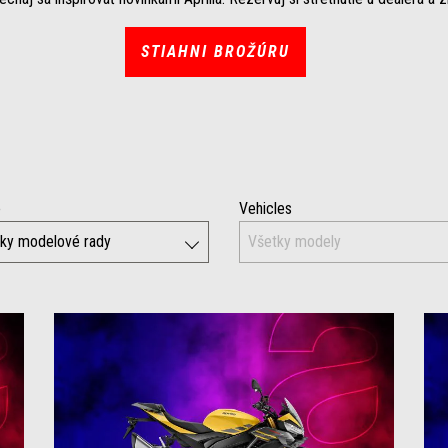
STIAHNI BROŽÚRU
e
Vehicles