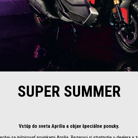
SUPER SUMMER
Vstúp do sveta Aprilia a objav špeciálne ponuky.
echaj sa inšpirovať novinkami Aprilia. Rezervuj si stretnutie u dealera a z