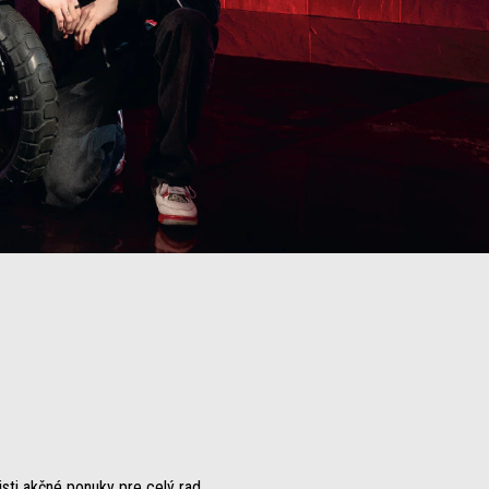
isti akčné ponuky pre celý rad.