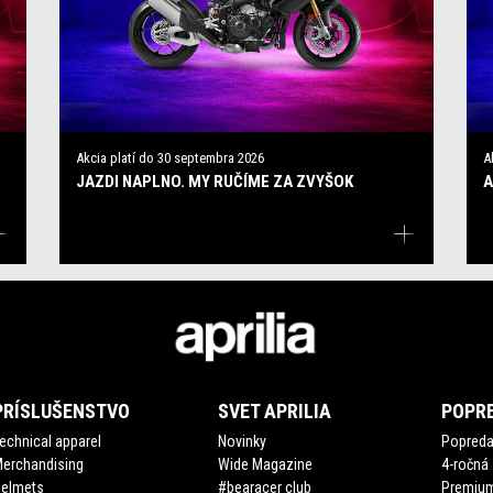
Akcia platí do
30 septembra 2026
A
JAZDI NAPLNO. MY RUČÍME ZA ZVYŠOK
A
PRÍSLUŠENSTVO
SVET APRILIA
POPRE
echnical apparel
Novinky
Popredaj
erchandising
Wide Magazine
4-ročná
Helmets
#bearacer club
Premium