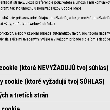
ehliadať stránky, uložia preferencie používateľa a umožnia mu komunikov
agram; takisto umožňujú používať služby Google Maps.
a uloženie prihlasovacích údajov používateľa, a tak je možné používate
iť vždy, keď otvorí webovú stránku).
onických, alebo v každom prípade automatizovaných, počítačom riadený
 súvisia s účelmi uvedenými vyššie a v každom prípade s cieľom zaistiť 
cookie (ktoré NEVYŽADUJÚ tvoj súhlas)
ry cookie (ktoré vyžadujú tvoj SÚHLAS)
ch a tretích strán
 cookie