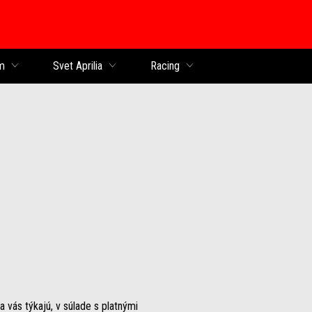
obsah
m
Svet Aprilia
Racing
 vás týkajú, v súlade s platnými