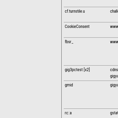
cf.turnstile.u
chal
CookieConsent
www.
fbsr_
www.
gig3pctest [x2]
cdns
gigy
gmid
gigy
rc::a
gsta