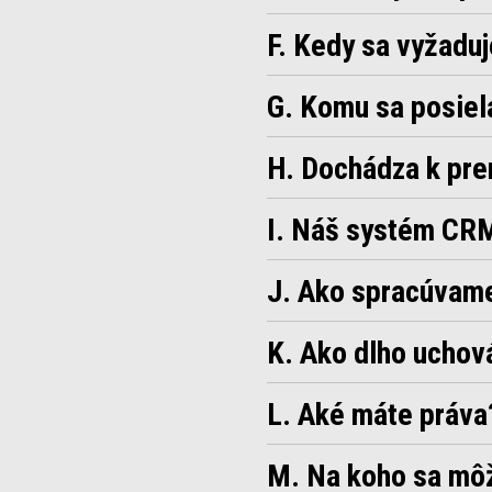
F. Kedy sa vyžaduj
G. Komu sa posiel
H. Dochádza k pre
I. Náš systém CR
J. Ako spracúvam
K. Ako dlho uchov
L. Aké máte práva
M. Na koho sa môž