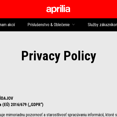
Prejsť na hlavný 
nam akcií
Príslušenstvo & Oblečenie
Služby zákazníko
Privacy Policy
ÚDAJOV
a (EÚ) 2016/679 („GDPR“)
uje mimoriadnu pozornosť a starostlivosť spracúvaniu informácií, ktoré sa