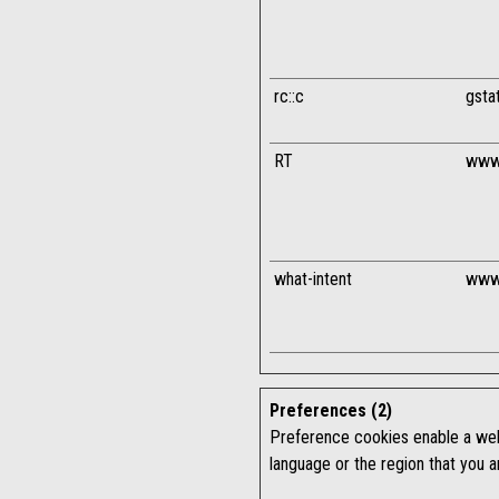
rc::c
gsta
RT
www.
what-intent
www.
Preferences (2)
Preference cookies enable a web
language or the region that you ar