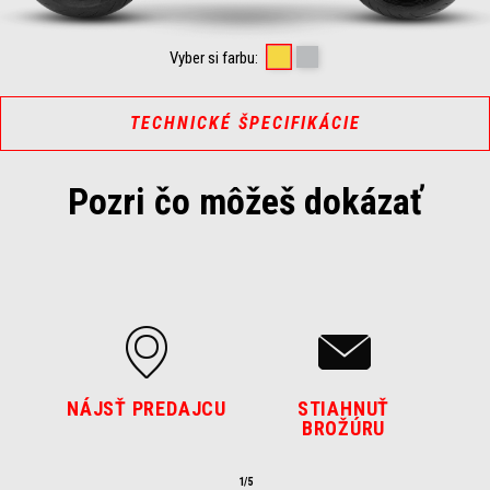
Scorpion Yellow
Shark Grey
Vyber si farbu:
TECHNICKÉ ŠPECIFIKÁCIE
Pozri čo môžeš dokázať
NÁJSŤ PREDAJCU
STIAHNUŤ
BROŽÚRU
1/5