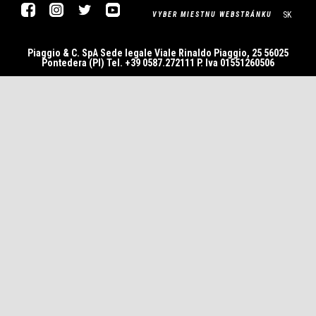
Facebook
Instagram
Twitter
Youtube
SK
VYBER MIESTNU WEBSTRÁNKU
Piaggio & C. SpA Sede legale Viale Rinaldo Piaggio, 25 56025
Pontedera (PI) Tel. +39 0587.272111 P. Iva 01551260506