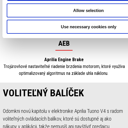
Aprilia Quick Shift
Allow selection
Obojsmerné elektronické radenie prevodových stupňov nahor alebo
nadol bez zatvorenia plynovej rukoväte alebo použitia spojky.
Use necessary cookies only
AEB
Aprilia Engine Brake
Trojúrovňové nastaviteľné riadenie brzdenia motorom, ktoré využíva
optimalizovaný algoritmus na základe uhla náklonu.
VOLITEĽNÝ BALÍČEK
Odomkni novú kapitolu v elektronike Aprilia Tuono V4 s radom
voliteľných ovládacích balíkov, ktoré sú dostupné aj ako
nákupy v aplikácii, takže nemusíš ani navštíviť predajcu.