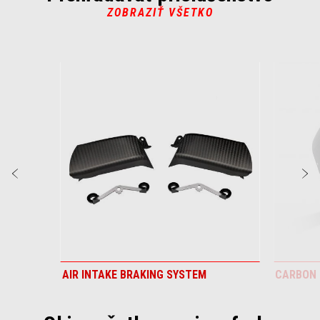
ZOBRAZIŤ VŠETKO
Item
1
of
6
Predchádzajúce
Ď
AIR INTAKE BRAKING SYSTEM
CARBON