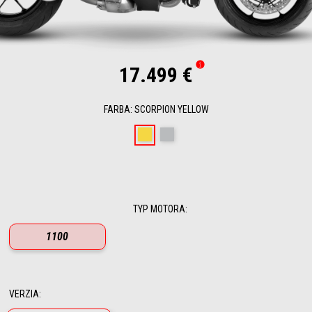
17.499 €
FARBA
:
SCORPION YELLOW
Scorpion Yellow
Shark Grey
TYP MOTORA
:
1100
VERZIA
: