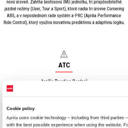
novú úroveň. Zahŕňa šesťosovú IMU jednotku, tri prispôsobiteľné
jazdné režimy (User, Tour a Sport), ktoré riadia tri úrovne Cornering
ABS, a v neposlednom rade systém a-PRC (Aprilia Performance
Ride Control), ktorý využíva inovatívnu prediktívnu a adaptívnu logiku.
ATC
Aprilia Traction Control
Nastaviteľný systém kontroly trakcie s ôsmimi úrovňami funguje v
súčinnosti so systémom ASC (Aprilia Slide Control), ktorý má tri
nastaviteľné nezávislé úrovne.
Cookie policy
uses cookie technology – including from third parties – 
Aprilia
with the best possible experience when using the website. Fo
AWC