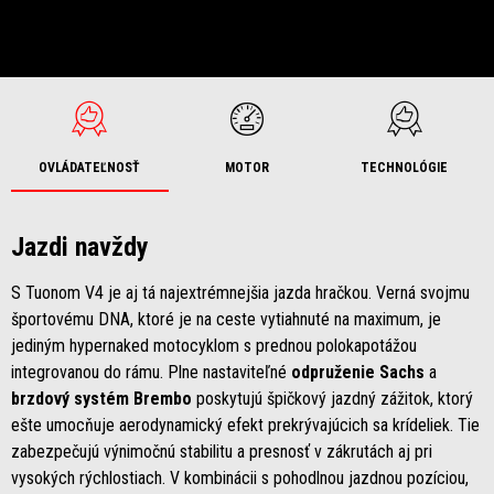
OVLÁDATEĽNOSŤ
MOTOR
TECHNOLÓGIE
Jazdi navždy
S Tuonom V4 je aj tá najextrémnejšia jazda hračkou. Verná svojmu
športovému DNA, ktoré je na ceste vytiahnuté na maximum, je
jediným hypernaked motocyklom s prednou polokapotážou
integrovanou do rámu. Plne nastaviteľné
odpruženie Sachs
a
brzdový systém Brembo
poskytujú špičkový jazdný zážitok, ktorý
ešte umocňuje aerodynamický efekt prekrývajúcich sa krídeliek. Tie
zabezpečujú výnimočnú stabilitu a presnosť v zákrutách aj pri
vysokých rýchlostiach. V kombinácii s pohodlnou jazdnou pozíciou,