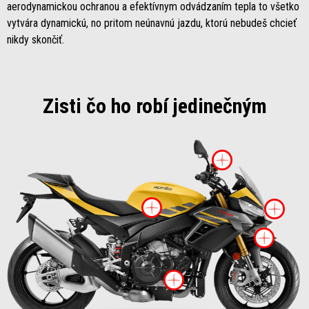
aerodynamickou ochranou a efektívnym odvádzaním tepla to všetko
vytvára dynamickú, no pritom neúnavnú jazdu, ktorú nebudeš chcieť
nikdy skončiť.
Zisti čo ho robí jedinečným
Viac info
Viac informácií o
Via
Viac
Viac informácií