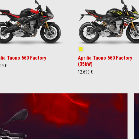
rk Banshee
Shakedown Yellow
ilia Tuono 660 Factory
Aprilia Tuono 660 Factory
(35kW)
99 €
12.699 €