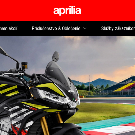
Prejsť na hlavný 
nam akcií
Príslušenstvo & Oblečenie
Služby zákazníko