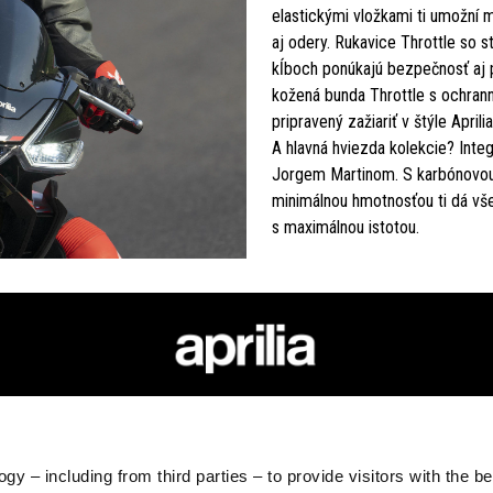
elastickými vložkami ti umožní 
aj odery. Rukavice Throttle so 
kĺboch ponúkajú bezpečnosť aj p
kožená bunda Throttle s ochran
pripravený zažiariť v štýle Aprili
A hlavná hviezda kolekcie? Integr
Jorgem Martinom. S karbónovou
minimálnou hmotnosťou ti dá všet
s maximálnou istotou.
PRÍSLUŠENSTVO
SVET APRILIA
POPRE
echnical apparel
Novinky
Popredaj
gy – including from third parties – to provide visitors with the b
erchandising
Wide Magazine
4-ročná