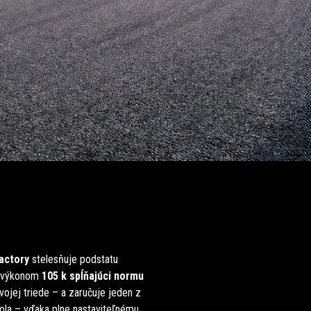
actory
stelesňuje podstatu
 s výkonom
105 k spĺňajúci normu
ojej triede – a zaručuje jeden z
rola – vďaka plne nastaviteľnému