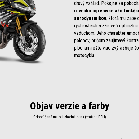
dravý vzhľad. Pokojne sa pokoch
rovnako agresívne ako funkčn
aerodynamikou
, ktorá mu zabez
rýchlostiach a zároveň optimálnu
vzduchom. Jeho charakter umocňu
polepov, pričom zaujímavý kontr
plochami ešte viac zvýrazňuje šp
motocykla.
Objav verzie a farby
Odporúčaná maloobchodná cena (vrátane DPH)