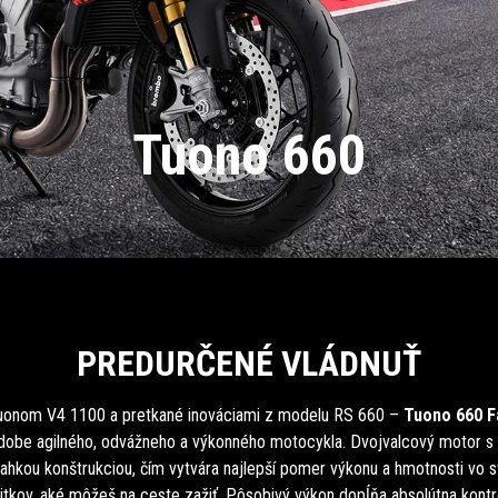
Tuono 660
PREDURČENÉ VLÁDNUŤ
Tuonom V4 1100 a pretkané inováciami z modelu RS 660 –
Tuono 660 F
odobe agilného, odvážneho a výkonného motocykla. Dvojvalcový motor
ahkou konštrukciou, čím vytvára najlepší pomer výkonu a hmotnosti vo sv
itkov, aké môžeš na ceste zažiť. Pôsobivý výkon dopĺňa absolútna kont