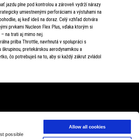
mať jazdu plne pod kontrolou a zároveň vydrží nárazy
strategicky umiestnenými perforáciami a výstuhami na
ohodlie, aj keď ideš na doraz. Celý vzhľad dotvára
nými prvkami Nucleon Flex Plus, vďaka ktorým si
a – na trati aj mimo nej.
álna prilba Throttle, navrhnutá v spolupráci s
 škrupinou, pretekárskou aerodynamikou a
ko, čo potrebuješ na to, aby si každý zákrut zvládol
DAJNÝ SERVIS A ÚDRŽBA
CORPORATE
Allow all cookies
ný servis a údržba
Wide Magazine
est possible
 záruka
Piaggio Group