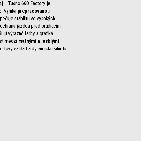
aj – Tuono 660 Factory je
é
. Vyniká
prepracovanou
pečuje stabilitu vo vysokých
 ochranu jazdca pred prúdiacim
jú výrazné farby a grafika
ast medzi
matnými a lesklými
ortový vzhľad a dynamickú siluetu