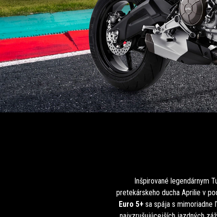
Inšpirované legendárnym 
pretekárskeho ducha Aprilie v p
Euro 5+
sa spája s mimoriadne ľ
najvzrušujúcejších jazdných záž