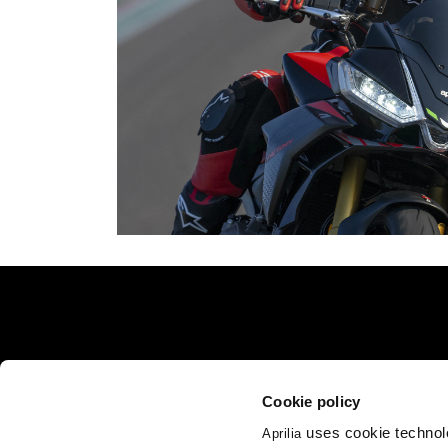
Footer
MODELY
PROMO AKCIE
Cookie policy
RSV4
Promo akcie
T
uses cookie technolo
Tuono V4
M
Aprilia