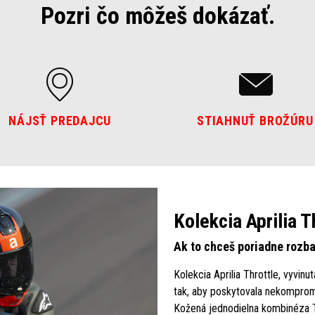
Pozri čo môžeš dokázať.
NÁJSŤ PREDAJCU
STIAHNUŤ BROŽÚRU
Kolekcia Aprilia T
Ak to chceš poriadne rozbal
Kolekcia Aprilia Throttle, vyvinu
tak, aby poskytovala nekomprom
Kožená jednodielna kombinéza Th