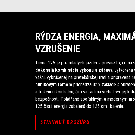
RÝDZA ENERGIA, MAXIM
VZRUŠENIE
Tuono 125 je pre mladých jazdcov presne to, čo náz
dokonalá
kombinácia výkonu a zábavy
, vytvorená
vášni, vybrúsenej na pretekárskej trati a pripravená n
hliníkovým rámom
prichádza už v základe s obráte
a trakčnou kontrolou, čím sa radí na vrchol svojej kat
bezpečnosti. Poháňané spoľahlivým a moderným
mo
125 čistá energia zabalená do 125 cm³ balenia.
STIAHNUŤ BROŽÚRU