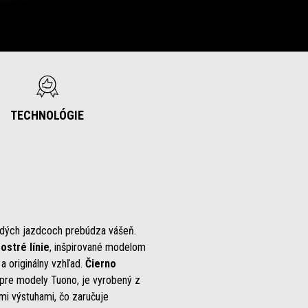
TECHNOLÓGIE
adých jazdcoch prebúdza vášeň.
ostré línie
, inšpirované modelom
a originálny vzhľad.
Čierno
ý pre modely Tuono, je vyrobený z
ymi výstuhami, čo zaručuje