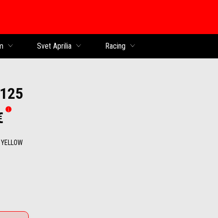
obsah
m
Svet Aprilia
Racing
 125
€
 YELLOW
Yellow
mba Grey