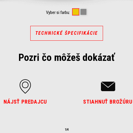
VIPER YELLOW
MAMBA GREY
Vyber si farbu:
TECHNICKÉ ŠPECIFIKÁCIE
Pozri čo môžeš dokázať
NÁJSŤ PREDAJCU
STIAHNUŤ BROŽÚRU
1/4