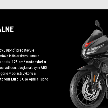
ÁLNE
ov „Tuono“ predstavuje –
 vďaka inžinierskemu umu a
a cestu.
125 cm³ motocykel s
nou vidlicou, dvojkanálovým ABS
egórie v oblasti výkonu a
torom Euro 5+
, je Aprilia Tuono