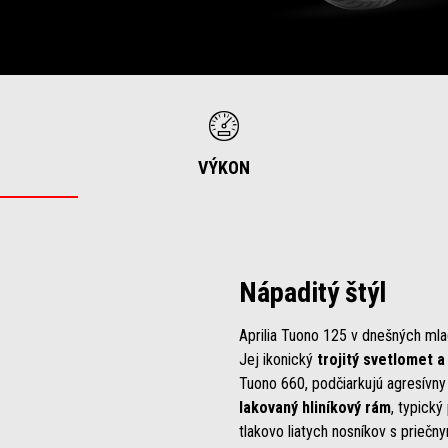
VÝKON
Nápaditý štýl
Aprilia Tuono 125 v dnešných ml
Jej ikonický
trojitý svetlomet a 
Tuono 660, podčiarkujú agresívny 
lakovaný hliníkový rám
, typick
tlakovo liatych nosníkov s priečn