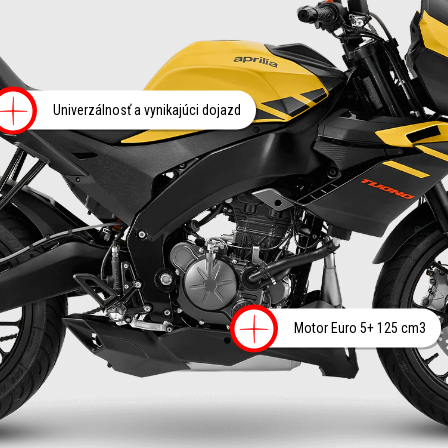
Viac informácií o
Univerzálnosť a vynikajúci dojazd
Viac info
Motor Euro 5+ 125 cm3