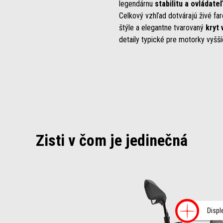
legendárnu
stabilitu a ovládate
Celkový vzhľad dotvárajú živé f
štýle a elegantne tvarovaný
kryt 
detaily typické pre motorky vyšší
Zisti v čom je jedinečná
Vi
Displ