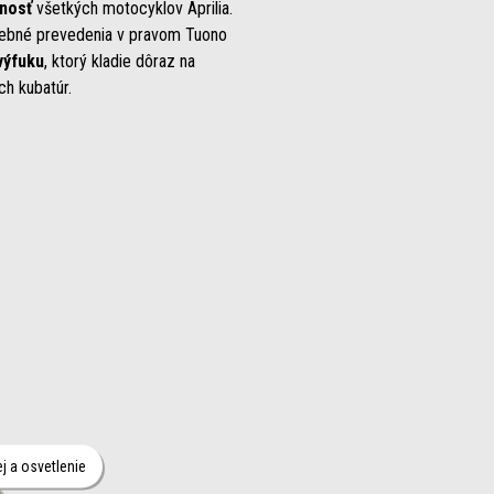
ľnosť
všetkých motocyklov Aprilia.
arebné prevedenia v pravom Tuono
výfuku
, ktorý kladie dôraz na
ch kubatúr.
ac informácií o
ej a osvetlenie