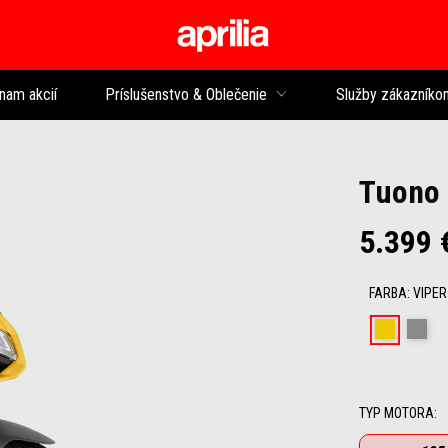
Prejsť na hlavný 
nam akcií
Príslušenstvo & Oblečenie
Služby zákazníko
Tuono
5.399 
FARBA
:
VIPER
Viper 
Ma
TYP MOTORA
: