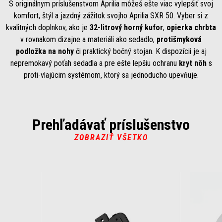
S originálnym príslušenstvom Aprilia môžeš ešte viac vylepšiť svoj
komfort, štýl a jazdný zážitok svojho Aprilia SXR 50. Vyber si z
kvalitných doplnkov, ako je
32-litrový horný kufor
,
opierka chrbta
v rovnakom dizajne a materiáli ako sedadlo,
protišmyková
podložka na nohy
či praktický bočný stojan. K dispozícii je aj
nepremokavý poťah sedadla a pre ešte lepšiu ochranu
kryt nôh
s
proti-vlajúcim systémom, ktorý sa jednoducho upevňuje.
Prehľadávať príslušenstvo
ZOBRAZIŤ VŠETKO
Item
1
of
6