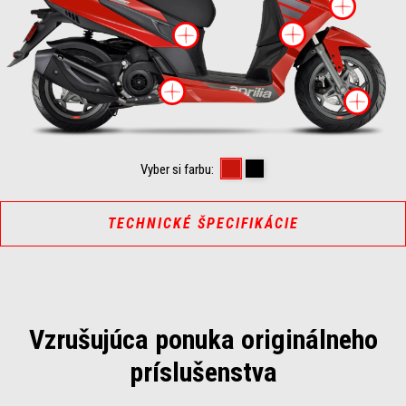
Viac
Viac info
Viac informácií o
Viac informácií o
Via
Power Red
Enigma Black
Vyber si farbu:
TECHNICKÉ ŠPECIFIKÁCIE
Vzrušujúca ponuka originálneho
príslušenstva