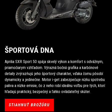
ŠPORTOVÁ DNA
Aprilia SXR Sport 50 spája skvelý výkon a komfort s odvážnym,
priamočiarym vzhľadom. Výrazná bočná grafika a karbónové
detaily zvýrazňujú jeho športový charakter, vďaka čomu pôsobí
dynamicky a jedinečne. Motor i-get zabezpečuje nízku spotrebu
paliva a nízke emisie, čo z neho robí ideálnu voľbu pre tých, ktorí
hľadajú praktický, bezpečný a ľahko ovládateľný skúter.
STIAHNUŤ BROŽÚRU