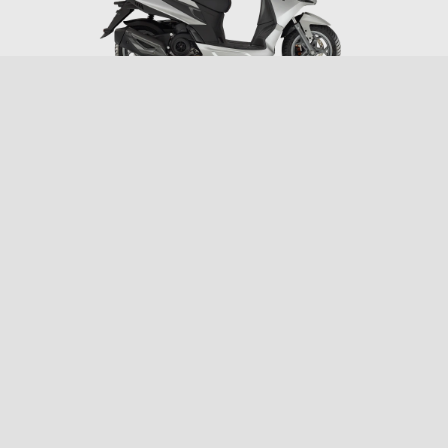
Instinctive Grey
Essence white
Active White
Aprilia SXR 50
2.999 €
Footer
MODELY
PROMO AKCIE
PRÍSLUŠENSTVO