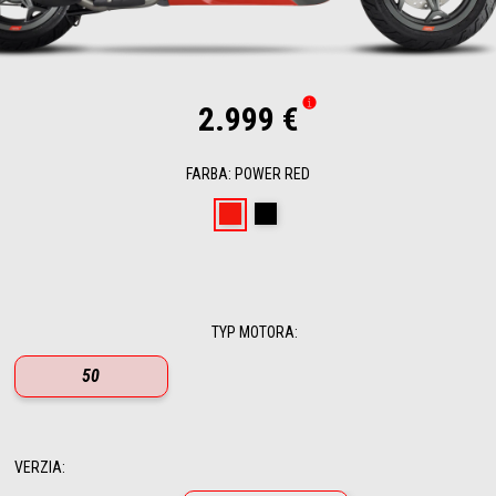
2.999 €
FARBA
:
POWER RED
Power Red
Enigma Black
TYP MOTORA
:
50
VERZIA
: