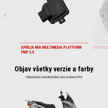
Predchádzajúce
Ď
APRILIA MIA MULTIMEDIA PLATFORM
EMBOSSE
PMP 3.0
Objav všetky verzie a farby
Odporúčaná maloobchodná cena (vrátane DPH)
Item
1
of
1