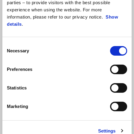
parties – to provide visitors with the best possible
experience when using the website. For more
information, please refer to our privacy notice.
Show
details
.
Celokarbónový vzhľad
Výrazné farebné prevedenia Aprilia SXR Sport 50 podčiarkujú jeho
Consent
športový charakter, zatiaľ čo
karbónové detaily
na riadidlách a
Necessary
Selection
prednej aj zadnej kapotáži zvýrazňujú jej odvážnu osobnosť. Bočná
grafika dokončuje dizajn a dodáva verzii Sport ešte výraznejší a
dynamickejší vzhľad.
Preferences
Statistics
Marketing
Settings