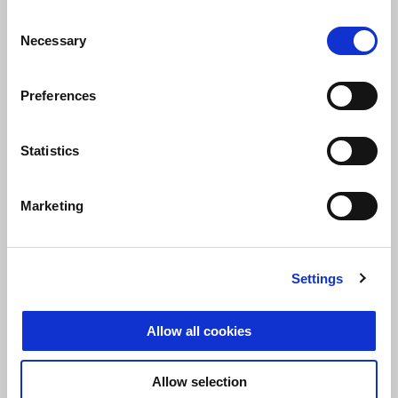
Consent
Necessary
Selection
Preferences
Opalescent Light
Street Grey
Aprilia Black
Aprilia SR GT 125
3.799 €
Statistics
Marketing
Settings
Allow all cookies
Allow selection