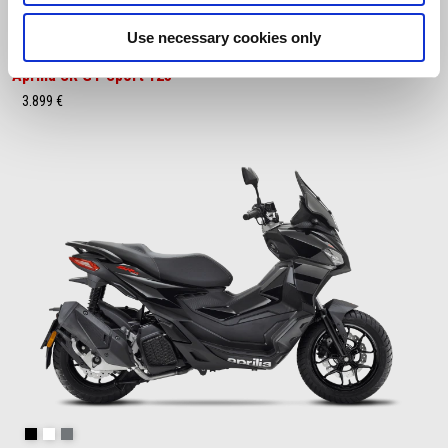
Use necessary cookies only
Space White
Red Raceway
Savana Grey
Aprilia SR GT Sport 125
3.899 €
Aprilia Black
Opalescent Light
Street Grey