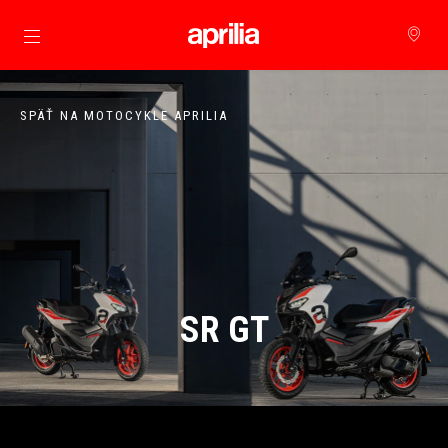
Prejsť na hlavný obsah
SPÄŤ NA MOTOCYKLE APRILIA
SR GT