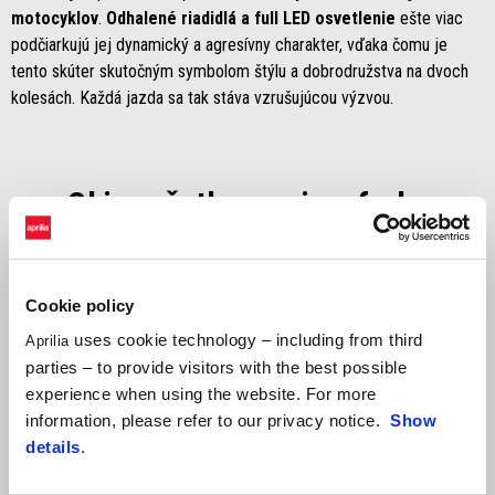
motocyklov
.
Odhalené riadidlá a full LED osvetlenie
ešte viac
podčiarkujú jej dynamický a agresívny charakter, vďaka čomu je
tento skúter skutočným symbolom štýlu a dobrodružstva na dvoch
kolesách. Každá jazda sa tak stáva vzrušujúcou výzvou.
Objav všetky verzie a farby
Odporúčaná maloobchodná cena (vrátane DPH)
Cookie policy
uses cookie technology – including from third
Aprilia
parties – to provide visitors with the best possible
experience when using the website. For more
information, please refer to our privacy notice.
Show
details
.