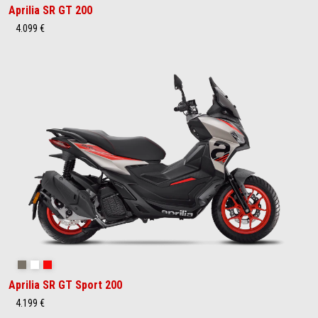
Aprilia SR GT 200
4.099 €
Savana Grey
Space White
Red Raceway
Aprilia SR GT Sport 200
4.199 €